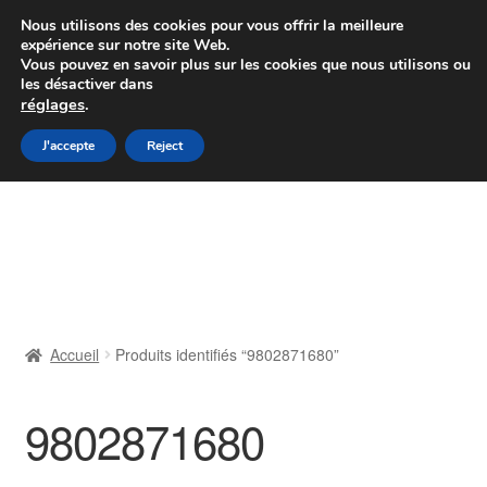
Colissimo livraison à partir de 7 EUR
Nous utilisons des cookies pour vous offrir la meilleure
expérience sur notre site Web.
Du lundi au vendredi de 9 h à 16 h
Vous pouvez en savoir plus sur les cookies que nous utilisons ou
les désactiver dans
07 55 53 95 66
réglages
.
Aller
Aller
J'accepte
Reject
Menu
à
au
la
contenu
Accueil
navigation
À propos de nous
Caisse
Accueil
Produits identifiés “9802871680”
Contact
9802871680
Livraison