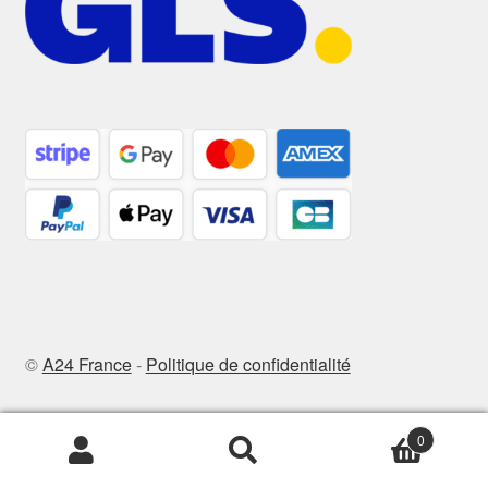
©
A24 France
-
Politique de confidentialité
0
Recherche
Recherche
pour :