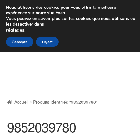
Colissimo livraison à partir de 7 EUR
Nous utilisons des cookies pour vous offrir la meilleure
expérience sur notre site Web.
Du lundi au vendredi de 9 h à 16 h
Vous pouvez en savoir plus sur les cookies que nous utilisons ou
les désactiver dans
07 55 53 95 66
réglages
.
Aller
Aller
J'accepte
Reject
Menu
à
au
la
contenu
Accueil
navigation
À propos de nous
Caisse
Accueil
Produits identifiés “9852039780”
Contact
9852039780
Livraison