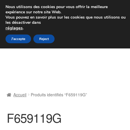
Colissimo livraison à partir de 7 EUR
Nous utilisons des cookies pour vous offrir la meilleure
expérience sur notre site Web.
Du lundi au vendredi de 9 h à 16 h
Vous pouvez en savoir plus sur les cookies que nous utilisons ou
les désactiver dans
07 55 53 95 66
réglages
.
Aller
Aller
J'accepte
Reject
Menu
à
au
la
contenu
Accueil
navigation
À propos de nous
Caisse
Accueil
Produits identifiés “F659119G”
Contact
F659119G
Livraison