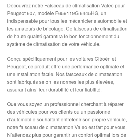
Livraison internationale
Découvrez notre Faisceau de climatisation Valeo pour
Peugeot 607, modèle F659119G 6445HG, un
Mon compte
indispensable pour tous les mécaniciens automobile et
les amateurs de bricolage. Ce faisceau de climatisation
de haute qualité garantira le bon fonctionnement du
Paiements
système de climatisation de votre véhicule.
Panier
Conçu spécifiquement pour les voitures Citroën et
Peugeot, ce produit offre une performance optimale et
Plainte
une installation facile. Nos faisceaux de climatisation
sont fabriqués selon les normes les plus élevées,
Politique de confidentialité
assurant ainsi leur durabilité et leur fiabilité.
Procédure de Réclamation
Que vous soyez un professionnel cherchant à réparer
des véhicules pour vos clients ou un passionné
Termes et conditions
d’automobile souhaitant entretenir son propre véhicule,
notre faisceau de climatisation Valeo est fait pour vous.
N’attendez plus pour garantir un confort optimal lors de