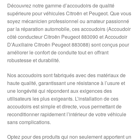
Livraison internationale
Découvrez notre gamme d’accoudoirs de qualité
supérieure pour véhicules Citroën et Peugeot. Que vous
Mon compte
soyez mécanicien professionnel ou amateur passionné
par la réparation automobile, ces accoudoirs (Accoudoir
côté conducteur Citroën Peugeot 883090 et Accoudoir
Paiements
D’Auxiliaire Citroën Peugeot 883088) sont conçus pour
améliorer le confort de conduite tout en offrant
Panier
robustesse et durabilité.
Plainte
Nos accoudoirs sont fabriqués avec des matériaux de
haute qualité, garantissant une résistance à l’usure et
Politique de confidentialité
une longévité qui répondent aux exigences des
utilisateurs les plus exigeants. L’installation de ces
Procédure de Réclamation
accoudoirs est simple et directe, vous permettant de
reconditionner rapidement l’intérieur de votre véhicule
Termes et conditions
sans complications.
Optez pour des produits qui non seulement apportent un