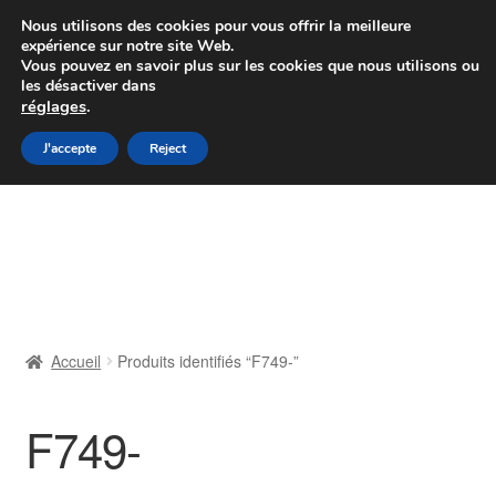
Colissimo livraison à partir de 7 EUR
Nous utilisons des cookies pour vous offrir la meilleure
expérience sur notre site Web.
Du lundi au vendredi de 9 h à 16 h
Vous pouvez en savoir plus sur les cookies que nous utilisons ou
les désactiver dans
07 55 53 95 66
réglages
.
Aller
Aller
J'accepte
Reject
Menu
à
au
la
contenu
Accueil
navigation
À propos de nous
Caisse
Accueil
Produits identifiés “F749-”
Contact
F749-
Livraison