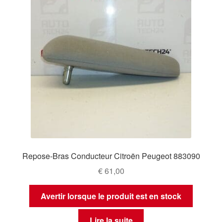
plus
ancien
Repose-Bras Conducteur Citroën Peugeot 883090
€
61,00
Avertir lorsque le produit est en stock
Lire la suite