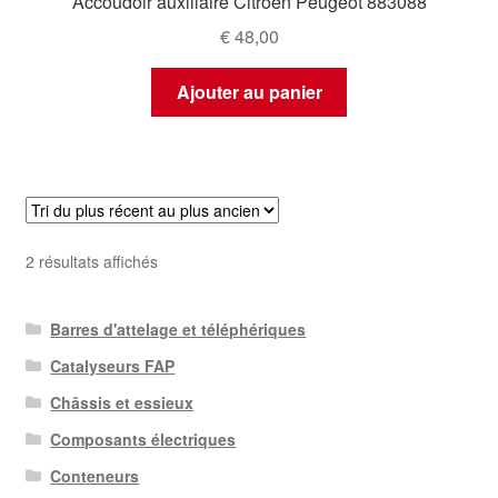
Accoudoir auxiliaire Citroën Peugeot 883088
€
48,00
Ajouter au panier
Trié
2 résultats affichés
du
plus
Barres d'attelage et téléphériques
récent
au
Catalyseurs FAP
plus
Châssis et essieux
ancien
Composants électriques
Conteneurs