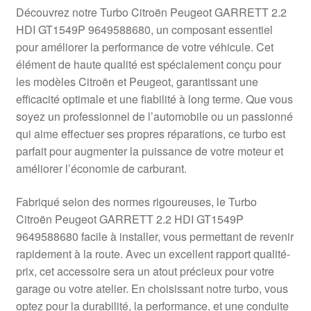
Livraison internationale
Découvrez notre Turbo Citroën Peugeot GARRETT 2.2
HDI GT1549P 9649588680, un composant essentiel
Mon compte
pour améliorer la performance de votre véhicule. Cet
élément de haute qualité est spécialement conçu pour
les modèles Citroën et Peugeot, garantissant une
Paiements
efficacité optimale et une fiabilité à long terme. Que vous
soyez un professionnel de l’automobile ou un passionné
Panier
qui aime effectuer ses propres réparations, ce turbo est
parfait pour augmenter la puissance de votre moteur et
Plainte
améliorer l’économie de carburant.
Politique de confidentialité
Fabriqué selon des normes rigoureuses, le Turbo
Citroën Peugeot GARRETT 2.2 HDI GT1549P
Procédure de Réclamation
9649588680 facile à installer, vous permettant de revenir
rapidement à la route. Avec un excellent rapport qualité-
Termes et conditions
prix, cet accessoire sera un atout précieux pour votre
garage ou votre atelier. En choisissant notre turbo, vous
optez pour la durabilité, la performance, et une conduite