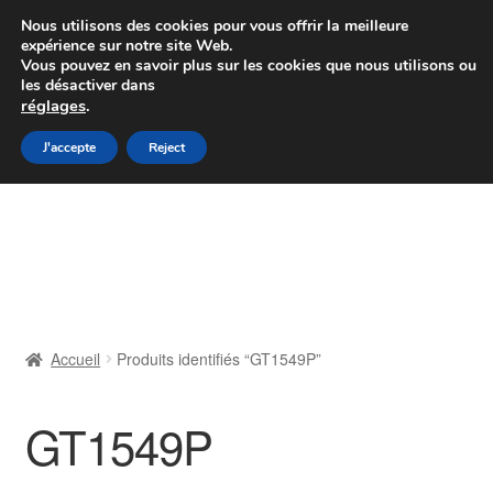
Colissimo livraison à partir de 7 EUR
Nous utilisons des cookies pour vous offrir la meilleure
expérience sur notre site Web.
Du lundi au vendredi de 9 h à 16 h
Vous pouvez en savoir plus sur les cookies que nous utilisons ou
les désactiver dans
07 55 53 95 66
réglages
.
Aller
Aller
J'accepte
Reject
Menu
à
au
la
contenu
Accueil
navigation
À propos de nous
Caisse
Accueil
Produits identifiés “GT1549P”
Contact
GT1549P
Livraison