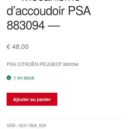
d’accoudoir PSA
883094 —
€
48,00
PSA CITROËN PEUGEOT 883094
1 en stock
quantité
Ajouter au panier
de
-
-
-
UGS :
5231-N24_K25