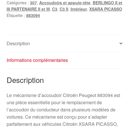
Catégories :
307
,
Accoudoirs et appuie-tête
,
BERLINGO II et
Mécanisme
III PARTENAIRE II et III
,
C3
,
C3 II
,
Intérieur
,
XSARA PICASSO
d'accoudoir
Étiquette :
883094
PSA
883094
-
-
Description
-
Informations complémentaires
Description
Le mécanisme d’accoudoir Citroën Peugeot 883094 est
une pièce essentielle pour le remplacement de
l’accoudoir du conducteur dans plusieurs modèles de
voitures. Ce mécanisme est conçu pour s’adapter
parfaitement aux véhicules Citroën XSARA PICASSO,