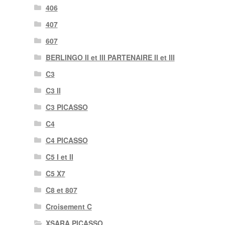
406
407
607
BERLINGO II et III PARTENAIRE II et III
C3
C3 II
C3 PICASSO
C4
C4 PICASSO
C5 I et II
C5 X7
C8 et 807
Croisement C
XSARA PICASSO