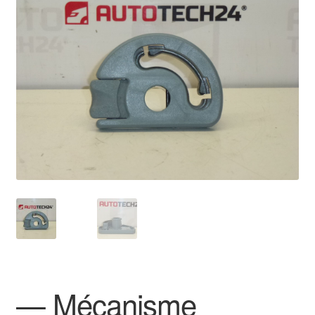
🔍
Livraison internationale
Mon compte
Paiements
Panier
Plainte
Politique de confidentialité
Procédure de Réclamation
Termes et conditions
— Mécanisme