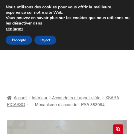
Colissimo livraison à partir de 7 EUR
Nous utilisons des cookies pour vous offrir la meilleure
expérience sur notre site Web.
Du lundi au vendredi de 9 h à 16 h
Vous pouvez en savoir plus sur les cookies que nous utilisons ou
les désactiver dans
07 55 53 95 66
réglages
.
Aller
Aller
J'accepte
Reject
Menu
à
au
la
contenu
Accueil
navigation
À propos de nous
Caisse
Accueil
Intérieur
Accoudoirs et appuie-tête
XSARA
PICASSO
— Mécanisme d’accoudoir PSA 883094 —
Contact
Livraison