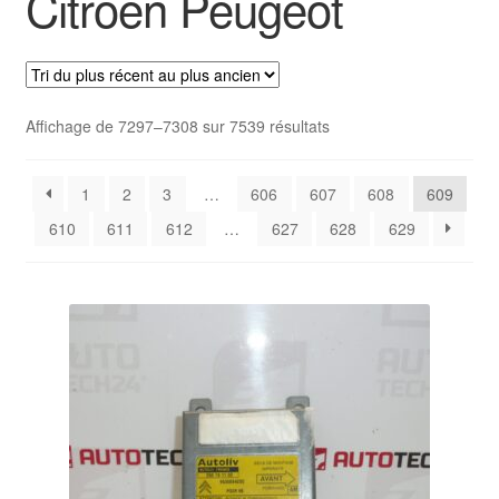
Citroën Peugeot
Livraison internationale
Mon compte
Trié
Affichage de 7297–7308 sur 7539 résultats
Paiements
du
plus
Panier
1
2
3
…
606
607
608
609
récent
au
610
611
612
…
627
628
629
plus
Plainte
ancien
Politique de confidentialité
Procédure de Réclamation
Termes et conditions