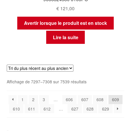
€
121,00
Avertir lorsque le produit est en stock
Lire la suite
Trié
Affichage de 7297–7308 sur 7539 résultats
du
plus
1
2
3
…
606
607
608
609
récent
au
610
611
612
…
627
628
629
plus
ancien