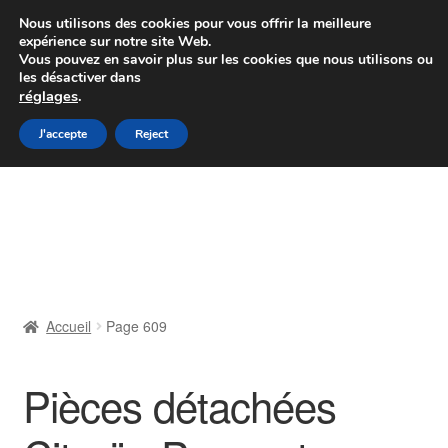
Colissimo livraison à partir de 7 EUR
Nous utilisons des cookies pour vous offrir la meilleure
expérience sur notre site Web.
Du lundi au vendredi de 9 h à 16 h
Vous pouvez en savoir plus sur les cookies que nous utilisons ou
les désactiver dans
07 55 53 95 66
réglages
.
Aller
Aller
J'accepte
Reject
Menu
à
au
la
contenu
Accueil
navigation
À propos de nous
Caisse
Accueil
Page 609
Contact
Pièces détachées
Livraison