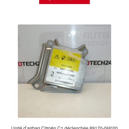
Unité d’airbag Citroën C1 déclenchée 89170-0H020