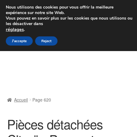
Colissimo livraison à partir de 7 EUR
Nous utilisons des cookies pour vous offrir la meilleure
expérience sur notre site Web.
Du lundi au vendredi de 9 h à 16 h
Vous pouvez en savoir plus sur les cookies que nous utilisons ou
les désactiver dans
07 55 53 95 66
réglages
.
Aller
Aller
J'accepte
Reject
Menu
à
au
la
contenu
Accueil
navigation
À propos de nous
Caisse
Accueil
Page 620
Contact
Pièces détachées
Livraison