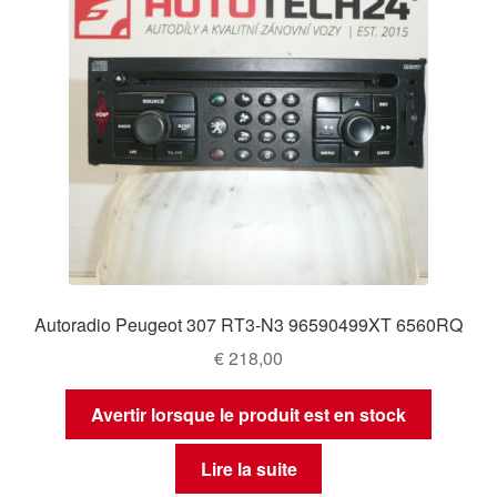
Autoradio Peugeot 307 RT3-N3 96590499XT 6560RQ
€
218,00
Avertir lorsque le produit est en stock
Lire la suite