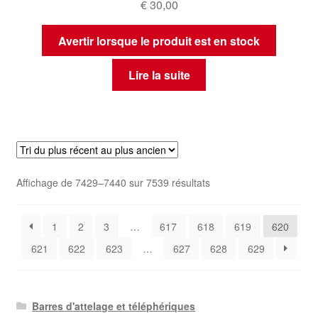
€
30,00
Avertir lorsque le produit est en stock
Lire la suite
Trié
Affichage de 7429–7440 sur 7539 résultats
du
plus
1
2
3
…
617
618
619
620
récent
au
621
622
623
…
627
628
629
plus
ancien
Barres d'attelage et téléphériques