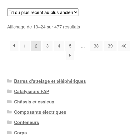
Trié
Affichage de 13–24 sur 477 résultats
du
plus
1
2
3
4
5
…
38
39
40
récent
au
plus
ancien
Barres d'attelage et téléphériques
Catalyseurs FAP
Châssis et essieux
Composants électriques
Conteneurs
Corps