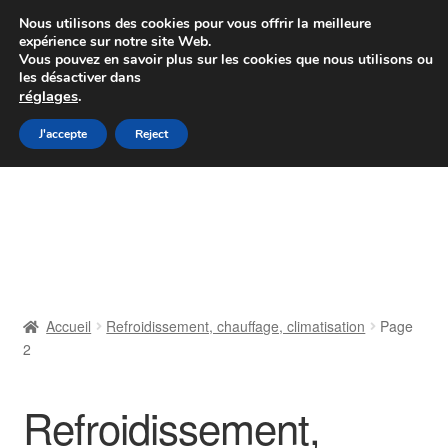
Colissimo livraison à partir de 7 EUR
Nous utilisons des cookies pour vous offrir la meilleure
expérience sur notre site Web.
Du lundi au vendredi de 9 h à 16 h
Vous pouvez en savoir plus sur les cookies que nous utilisons ou
les désactiver dans
07 55 53 95 66
réglages
.
Aller
Aller
J'accepte
Reject
Menu
à
au
la
contenu
Accueil
navigation
À propos de nous
Caisse
Accueil
Refroidissement, chauffage, climatisation
Page
2
Contact
Livraison
Refroidissement,