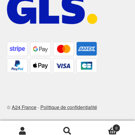
©
A24 France
-
Politique de confidentialité
0
Recherche
Recherche