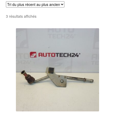
Livraison internationale
Trié
3 résultats affichés
Mon compte
du
plus
Paiements
récent
au
Panier
plus
ancien
Plainte
Politique de confidentialité
Procédure de Réclamation
Termes et conditions