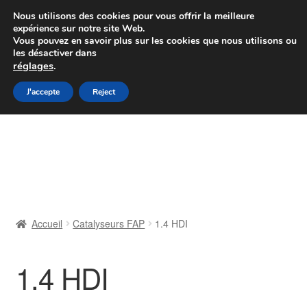
Colissimo livraison à partir de 7 EUR
Nous utilisons des cookies pour vous offrir la meilleure
expérience sur notre site Web.
Du lundi au vendredi de 9 h à 16 h
Vous pouvez en savoir plus sur les cookies que nous utilisons ou
les désactiver dans
07 55 53 95 66
réglages
.
Aller
Aller
J'accepte
Reject
Menu
à
au
la
contenu
Accueil
navigation
À propos de nous
Caisse
Accueil
Catalyseurs FAP
1.4 HDI
Contact
1.4 HDI
Livraison