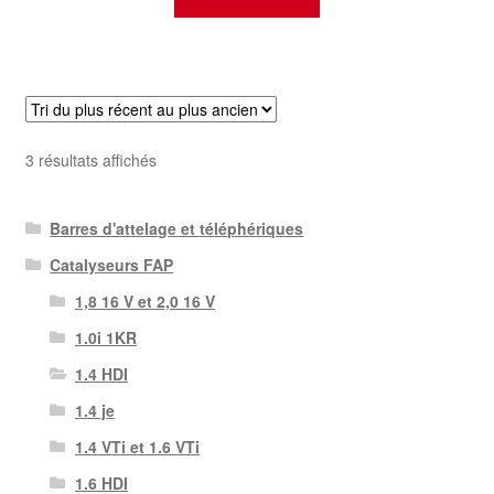
Trié
3 résultats affichés
du
plus
Barres d'attelage et téléphériques
récent
au
Catalyseurs FAP
plus
1,8 16 V et 2,0 16 V
ancien
1.0i 1KR
1.4 HDI
1.4 je
1.4 VTi et 1.6 VTi
1.6 HDI