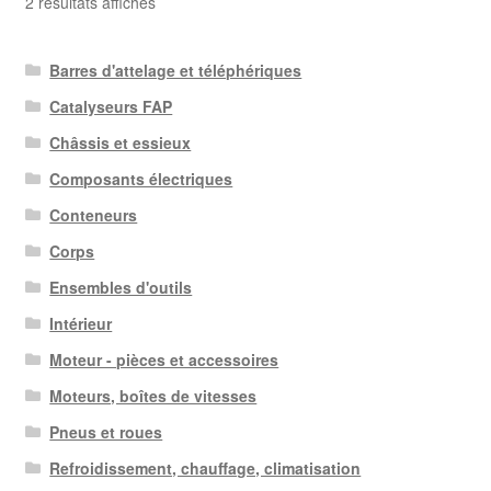
Trié
2 résultats affichés
du
plus
Barres d'attelage et téléphériques
récent
au
Catalyseurs FAP
plus
Châssis et essieux
ancien
Composants électriques
Conteneurs
Corps
Ensembles d'outils
Intérieur
Moteur - pièces et accessoires
Moteurs, boîtes de vitesses
Pneus et roues
Refroidissement, chauffage, climatisation