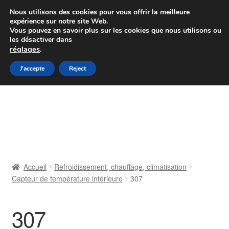
Colissimo livraison à partir de 7 EUR
Nous utilisons des cookies pour vous offrir la meilleure
expérience sur notre site Web.
Du lundi au vendredi de 9 h à 16 h
Vous pouvez en savoir plus sur les cookies que nous utilisons ou
les désactiver dans
07 55 53 95 66
réglages
.
Aller
Aller
J'accepte
Reject
Menu
à
au
la
contenu
Accueil
navigation
À propos de nous
Caisse
Accueil
Refroidissement, chauffage, climatisation
Capteur de température intérieure
307
Contact
Livraison
307