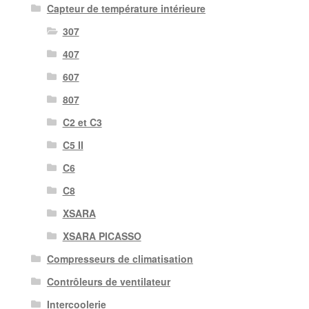
Capteur de température intérieure
307
407
607
807
C2 et C3
C5 II
C6
C8
XSARA
XSARA PICASSO
Compresseurs de climatisation
Contrôleurs de ventilateur
Intercoolerie