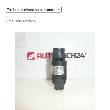
Livraison internationale
Mon compte
Trié
2 résultats affichés
du
Paiements
plus
récent
Panier
au
plus
ancien
Plainte
Politique de confidentialité
Procédure de Réclamation
Termes et conditions