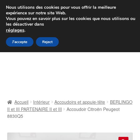
Colissimo livraison à partir de 7 EUR
Nous utilisons des cookies pour vous offrir la meilleure
expérience sur notre site Web.
Du lundi au vendredi de 9 h à 16 h
Vous pouvez en savoir plus sur les cookies que nous utilisons ou
les désactiver dans
07 55 53 95 66
réglages
.
Aller
Aller
J'accepte
Reject
Menu
à
au
la
contenu
Accueil
navigation
À propos de nous
Caisse
Accueil
Intérieur
Accoudoirs et appuie-tête
BERLINGO
II et III PARTENAIRE II et III
Accoudoir Citroën Peugeot
Contact
8830Q5
Livraison