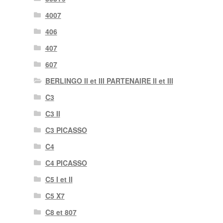
4007
406
407
607
BERLINGO II et III PARTENAIRE II et III
C3
C3 II
C3 PICASSO
C4
C4 PICASSO
C5 I et II
C5 X7
C8 et 807