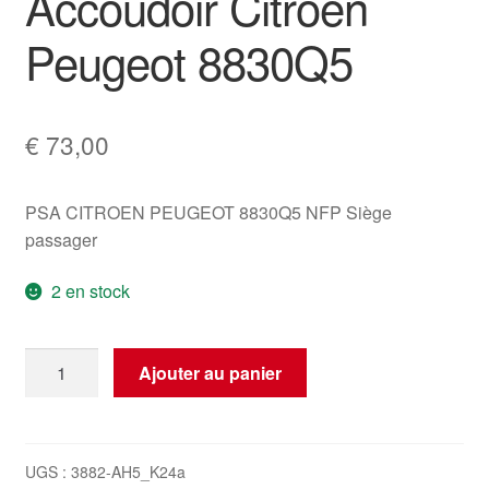
Accoudoir Citroën
Peugeot 8830Q5
€
73,00
PSA CITROEN PEUGEOT 8830Q5 NFP Siège
passager
2 en stock
quantité
Ajouter au panier
de
Accoudoir
Citroën
Peugeot
UGS :
3882-AH5_K24a