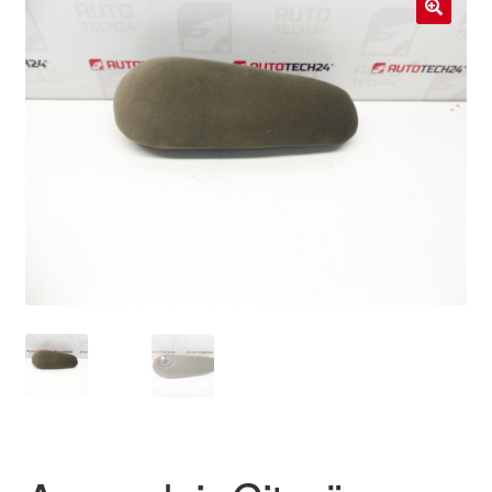
Livraison internationale
🔍
Mon compte
Paiements
Panier
Plainte
Politique de confidentialité
Procédure de Réclamation
Termes et conditions