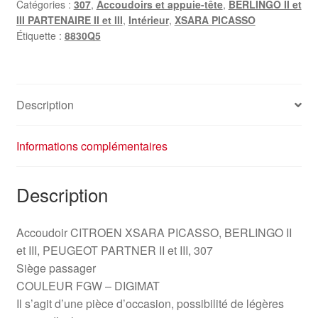
Catégories :
307
,
Accoudoirs et appuie-tête
,
BERLINGO II et
8830Q5
III PARTENAIRE II et III
,
Intérieur
,
XSARA PICASSO
Étiquette :
8830Q5
Description
Informations complémentaires
Description
Accoudoir CITROEN XSARA PICASSO, BERLINGO II
et III, PEUGEOT PARTNER II et III, 307
Siège passager
COULEUR FGW – DIGIMAT
Il s’agit d’une pièce d’occasion, possibilité de légères