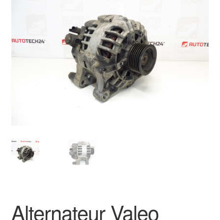
🔍
Livraison internationale
Mon compte
Paiements
Panier
Plainte
Politique de confidentialité
Procédure de Réclamation
Termes et conditions
Alternateur Valeo