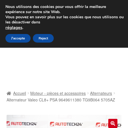
Colissimo livraison à partir de 7 EUR
Nous utilisons des cookies pour vous offrir la meilleure
expérience sur notre site Web.
Du lundi au vendredi de 9 h à 16 h
Vous pouvez en savoir plus sur les cookies que nous utilisons ou
les désactiver dans
07 55 53 95 66
réglages
.
Aller
Aller
J'accepte
Reject
Menu
à
au
la
contenu
Accueil
navigation
À propos de nous
Caisse
Accueil
Moteur - pièces et accessoires
Alternateurs
Alternateur Valeo CL8+ PSA 9649611380 TG9B064 5705AZ
Contact
Livraison