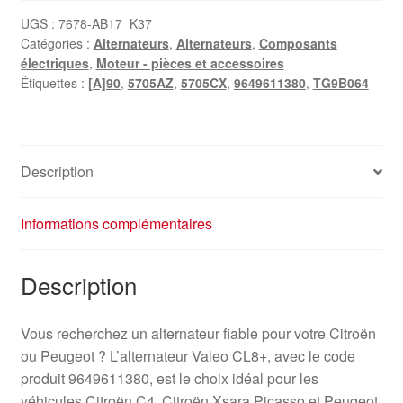
UGS :
7678-AB17_K37
Catégories :
Alternateurs
,
Alternateurs
,
Composants
électriques
,
Moteur - pièces et accessoires
Étiquettes :
[A]90
,
5705AZ
,
5705CX
,
9649611380
,
TG9B064
Description
Informations complémentaires
Description
Vous recherchez un alternateur fiable pour votre Citroën
ou Peugeot ? L’alternateur Valeo CL8+, avec le code
produit 9649611380, est le choix idéal pour les
véhicules Citroën C4, Citroën Xsara Picasso et Peugeot