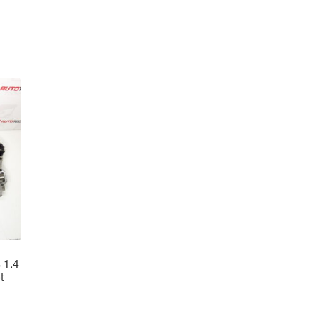
 1.4
t