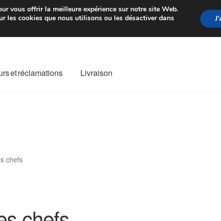
rtir de 7 EUR
Du lundi au vendre
ur vous offrir la meilleure expérience sur notre site Web.
r les cookies que nous utilisons ou les désactiver dans
J
rs et réclamations
Livraison
ivraison
Livraison internationale
Mon compte
Paiements
Panier
re de Réclamation
Termes et conditions
s chefs
es chefs