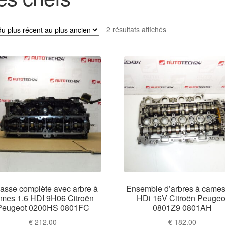
Trié
2 résultats affichés
du
plus
récent
au
plus
ancien
asse complète avec arbre à
Ensemble d’arbres à cames
mes 1.6 HDI 9H06 Citroën
HDi 16V Citroën Peugeo
Peugeot 0200HS 0801FC
0801Z9 0801AH
€
212,00
€
182,00