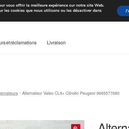
rtir de 7 EUR
Du lundi au vendre
ur vous offrir la meilleure expérience sur notre site Web.
r les cookies que nous utilisons ou les désactiver dans
J
rs et réclamations
Livraison
ivraison
Livraison internationale
Mon compte
Paiements
Panier
re de Réclamation
Termes et conditions
ternateurs
Alternateur Valeo CL8+ Citroën Peugeot 9665577680
Alter