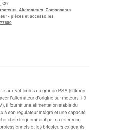
_K37
ernateurs
,
Alternateurs
,
Composants
eur - pièces et accessoires
77680
pté aux véhicules du groupe PSA (Citroën,
er l’alternateur d’origine sur moteurs 1.0
), il fournit une alimentation stable du
e à son régulateur intégré et une capacité
echerchée fréquemment par sa référence
 professionnels et les bricoleurs exigeants.