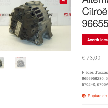
Citro
🔍
9665
Avertir lor
€
73,00
Pièces d’occas
9656956280, 5
5702F0, 5705
Rupture de 