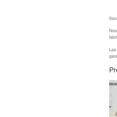
Sauf
Nous
fabr
Les 
gara
Pr