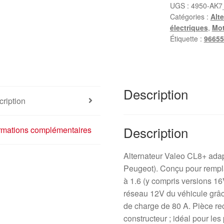
UGS :
4950-AK7
Catégories :
Alt
électriques
,
Mot
Étiquette :
96655
Description
ription
Description
ormations complémentaires
Alternateur Valeo CL8+ ada
Peugeot). Conçu pour remplac
à 1.6 (y compris versions 16V
réseau 12V du véhicule grâc
de charge de 80 A. Pièce r
constructeur ; idéal pour les