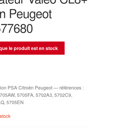
ën Peugeot
577680
sque le produit est en stock
ion PSA Citroën Peugeot — références :
705AW, 5705FA, 5702A3, 5702C9,
AQ, 5705EN
stock