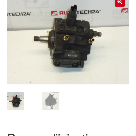
Livraison internationale
🔍
Mon compte
Paiements
Panier
Plainte
Politique de confidentialité
Procédure de Réclamation
Termes et conditions