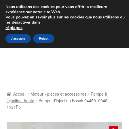
Colissimo livraison à partir de 7 EUR
Nous utilisons des cookies pour vous offrir la meilleure
expérience sur notre site Web.
Du lundi au vendredi de 9 h à 16 h
Vous pouvez en savoir plus sur les cookies que nous utilisons ou
les désactiver dans
07 55 53 95 66
réglages
.
Aller
Aller
J'accepte
Reject
Menu
à
au
la
contenu
Accueil
navigation
À propos de nous
Caisse
Accueil
Moteur - pièces et accessoires
Pompe à
injection. haute
Pompe d’injection Bosch 0445010046
Contact
1921P5
Livraison