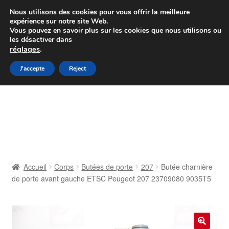
Colissimo livraison à partir de 7 EUR
Nous utilisons des cookies pour vous offrir la meilleure
expérience sur notre site Web.
Du lundi au vendredi de 9 h à 16 h
Vous pouvez en savoir plus sur les cookies que nous utilisons ou
les désactiver dans
07 55 53 95 66
réglages
.
Aller
Aller
J'accepte
Reject
Menu
à
au
la
contenu
Accueil
navigation
À propos de nous
Caisse
Accueil
Corps
Butées de porte
207
Butée charnière
de porte avant gauche ETSC Peugeot 207 23709080 9035T5
Contact
Livraison