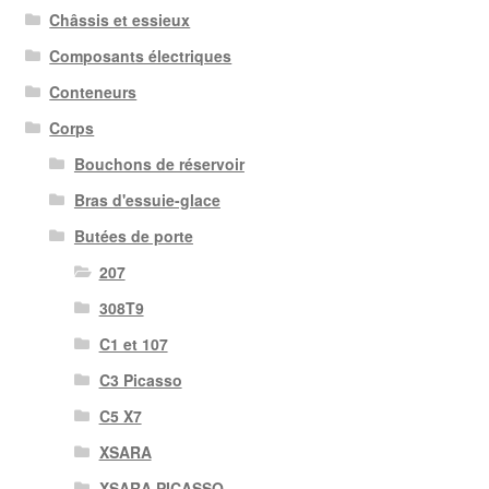
Châssis et essieux
Composants électriques
Conteneurs
Corps
Bouchons de réservoir
Bras d'essuie-glace
Butées de porte
207
308T9
C1 et 107
C3 Picasso
C5 X7
XSARA
XSARA PICASSO