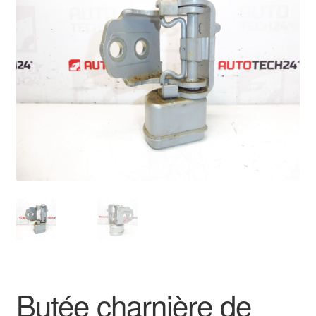
🔍
Livraison internationale
Mon compte
Paiements
Panier
Plainte
Politique de confidentialité
Procédure de Réclamation
Termes et conditions
Butée charnière de