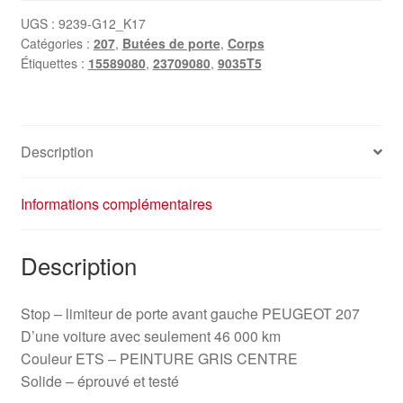
UGS :
9239-G12_K17
Catégories :
207
,
Butées de porte
,
Corps
Étiquettes :
15589080
,
23709080
,
9035T5
Description
Informations complémentaires
Description
Stop – limiteur de porte avant gauche PEUGEOT 207
D’une voiture avec seulement 46 000 km
Couleur ETS – PEINTURE GRIS CENTRE
Solide – éprouvé et testé