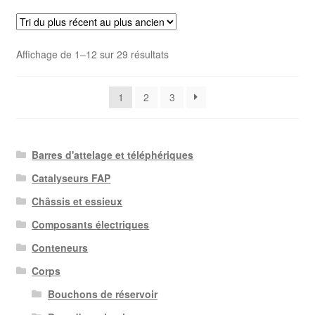
Trié
Affichage de 1–12 sur 29 résultats
du
plus
1
2
3
récent
au
plus
ancien
Barres d'attelage et téléphériques
Catalyseurs FAP
Châssis et essieux
Composants électriques
Conteneurs
Corps
Bouchons de réservoir