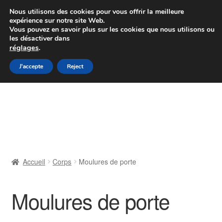
Colissimo livraison à partir de 7 EUR
Nous utilisons des cookies pour vous offrir la meilleure
expérience sur notre site Web.
Du lundi au vendredi de 9 h à 16 h
Vous pouvez en savoir plus sur les cookies que nous utilisons ou
les désactiver dans
07 55 53 95 66
réglages
.
Aller
Aller
J'accepte
Reject
Menu
à
au
la
contenu
Accueil
navigation
À propos de nous
Caisse
Accueil
Corps
Moulures de porte
Contact
Moulures de porte
Livraison