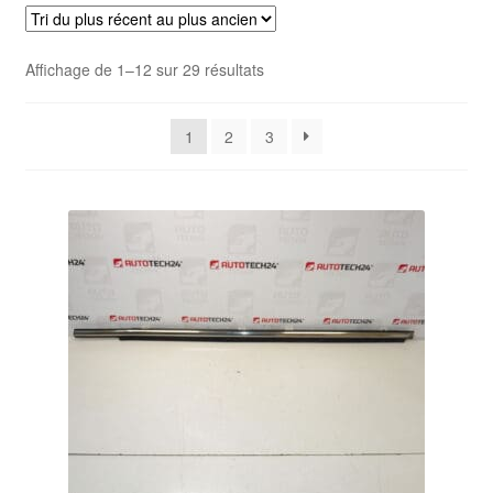
Livraison internationale
Trié
Affichage de 1–12 sur 29 résultats
Mon compte
du
plus
Paiements
1
2
3
récent
au
Panier
plus
ancien
Plainte
Politique de confidentialité
Procédure de Réclamation
Termes et conditions