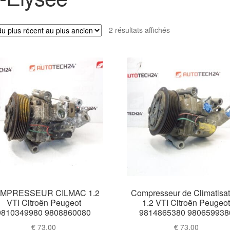
Trié
2 résultats affichés
du
plus
récent
au
plus
ancien
MPRESSEUR CILMAC 1.2
Compresseur de Climatisat
VTI Citroën Peugeot
1.2 VTI Citroën Peugeo
9810349980 9808860080
9814865380 980659938
€
73,00
€
73,00