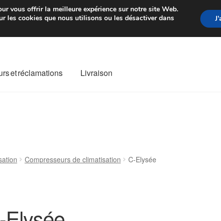
rtir de 7 EUR
Du lundi au vendre
ur vous offrir la meilleure expérience sur notre site Web.
r les cookies que nous utilisons ou les désactiver dans
J
rs et réclamations
Livraison
ivraison
Livraison internationale
Mon compte
Paiements
Panier
re de Réclamation
Termes et conditions
sation
Compresseurs de climatisation
C-Elysée
-Elysée