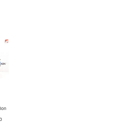
ion
t
0