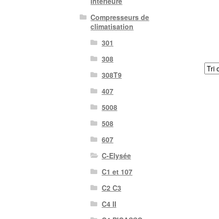
intérieure
Compresseurs de
climatisation
301
308
308T9
407
5008
508
607
C-Elysée
C1 et 107
C2 C3
C4 II