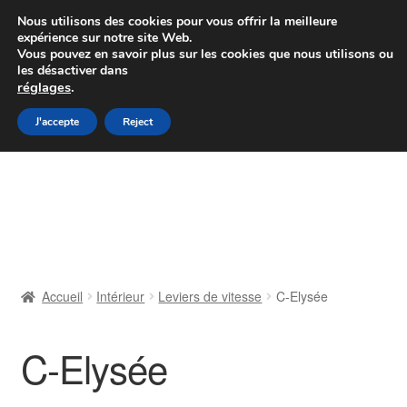
Colissimo livraison à partir de 7 EUR
Nous utilisons des cookies pour vous offrir la meilleure
expérience sur notre site Web.
Du lundi au vendredi de 9 h à 16 h
Vous pouvez en savoir plus sur les cookies que nous utilisons ou
les désactiver dans
07 55 53 95 66
réglages
.
Aller
Aller
J'accepte
Reject
Menu
à
au
la
contenu
Accueil
navigation
À propos de nous
Caisse
Accueil
Intérieur
Leviers de vitesse
C-Elysée
Contact
C-Elysée
Livraison