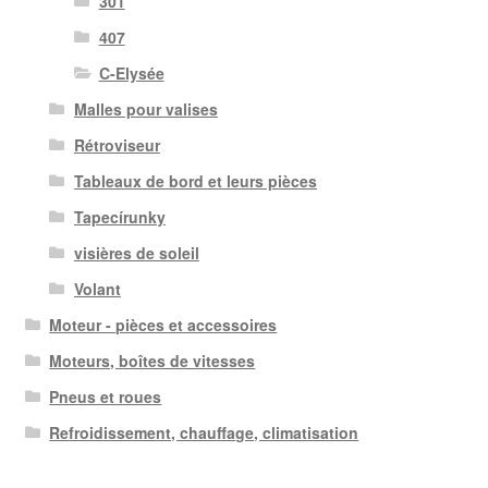
301
407
C-Elysée
Malles pour valises
Rétroviseur
Tableaux de bord et leurs pièces
Tapecírunky
visières de soleil
Volant
Moteur - pièces et accessoires
Moteurs, boîtes de vitesses
Pneus et roues
Refroidissement, chauffage, climatisation