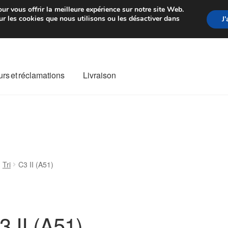
rtir de 7 EUR
Du lundi au vendre
ur vous offrir la meilleure expérience sur notre site Web.
r les cookies que nous utilisons ou les désactiver dans
J
rs et réclamations
Livraison
ivraison
Livraison internationale
Mon compte
Paiements
Panier
re de Réclamation
Termes et conditions
Tri
C3 II (A51)
3 II (A51)