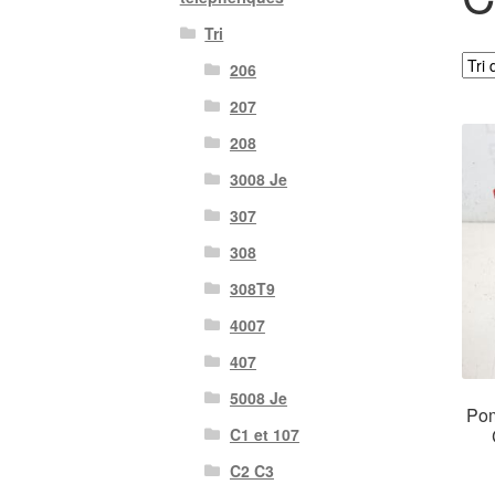
Tri
206
207
208
3008 Je
307
308
308T9
4007
407
5008 Je
Pom
C1 et 107
C2 C3