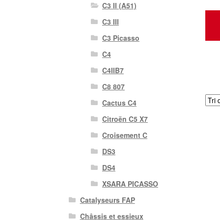
C3 II (A51)
C3 III
C3 Picasso
C4
C4IIB7
C8 807
Cactus C4
Citroën C5 X7
Croisement C
DS3
DS4
XSARA PICASSO
Catalyseurs FAP
Châssis et essieux