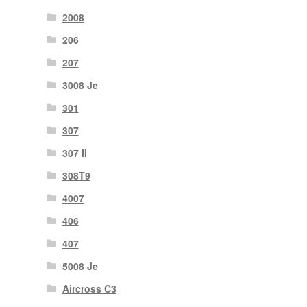
2008
206
207
3008 Je
301
307
307 II
308T9
4007
406
407
5008 Je
Aircross C3