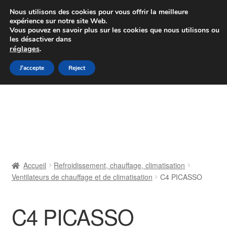
Colissimo livraison à partir de 7 EUR
Nous utilisons des cookies pour vous offrir la meilleure
expérience sur notre site Web.
Du lundi au vendredi de 9 h à 16 h
Vous pouvez en savoir plus sur les cookies que nous utilisons ou
les désactiver dans
07 55 53 95 66
réglages
.
Aller
Aller
J'accepte
Reject
Menu
à
au
la
contenu
Accueil
navigation
À propos de nous
Caisse
Accueil
Refroidissement, chauffage, climatisation
Ventilateurs de chauffage et de climatisation
C4 PICASSO
Contact
Livraison
C4 PICASSO