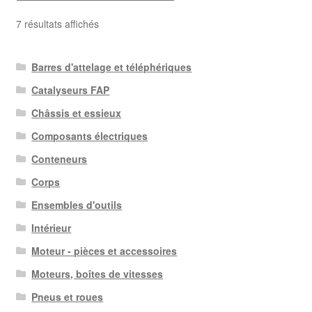
Trié
7 résultats affichés
du
plus
Barres d'attelage et téléphériques
récent
au
Catalyseurs FAP
plus
Châssis et essieux
ancien
Composants électriques
Conteneurs
Corps
Ensembles d'outils
Intérieur
Moteur - pièces et accessoires
Moteurs, boîtes de vitesses
Pneus et roues