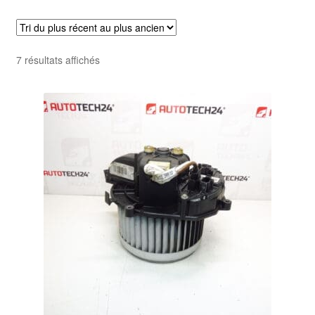
Livraison internationale
Mon compte
Trié
7 résultats affichés
du
Paiements
plus
récent
Panier
au
plus
ancien
Plainte
Politique de confidentialité
Procédure de Réclamation
Termes et conditions