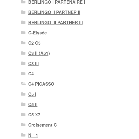
BERLINGO I PARTENAIRE I
BERLINGO II PARTNER II
BERLINGO III PARTNER III
C-Elysée
C2 C3
C3 II (A51)
C3 III
C4
C4 PICASSO
C5 I
C5 II
C5 X7
Croisement C
N ° 1