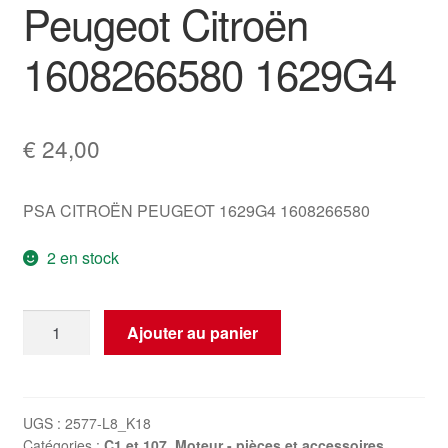
Peugeot Citroën
1608266580 1629G4
€
24,00
PSA CITROËN PEUGEOT 1629G4 1608266580
2 en stock
quantité
Ajouter au panier
de
Câble
d'accélérateur
Peugeot
UGS :
2577-L8_K18
Catégories :
C1 et 107
,
Moteur - pièces et accessoires
,
Citroën