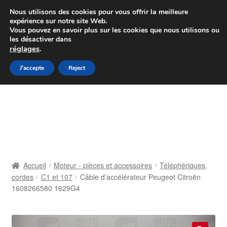
Colissimo livraison à partir de 7 EUR
Nous utilisons des cookies pour vous offrir la meilleure
expérience sur notre site Web.
Du lundi au vendredi de 9 h à 16 h
Vous pouvez en savoir plus sur les cookies que nous utilisons ou
les désactiver dans
07 55 53 95 66
réglages
.
Aller
Aller
J'accepte
Reject
Menu
à
au
la
contenu
Accueil
navigation
À propos de nous
Caisse
Accueil
Moteur - pièces et accessoires
Téléphériques,
cordes
C1 et 107
Câble d’accélérateur Peugeot Citroën
Contact
1608266580 1629G4
Livraison