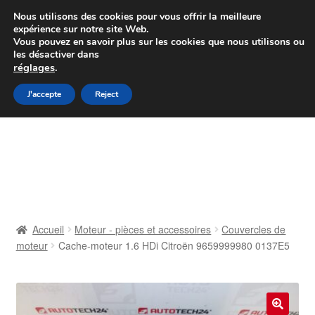
Colissimo livraison à partir de 7 EUR
Nous utilisons des cookies pour vous offrir la meilleure
expérience sur notre site Web.
Du lundi au vendredi de 9 h à 16 h
Vous pouvez en savoir plus sur les cookies que nous utilisons ou
les désactiver dans
07 55 53 95 66
réglages
.
Aller
Aller
J'accepte
Reject
Menu
à
au
la
contenu
Accueil
navigation
À propos de nous
Caisse
Accueil
Moteur - pièces et accessoires
Couvercles de
moteur
Cache-moteur 1.6 HDi Citroën 9659999980 0137E5
Contact
Livraison