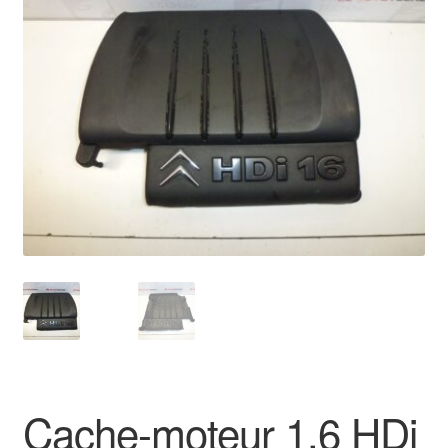
🔍
Livraison internationale
Mon compte
Paiements
Panier
Plainte
Politique de confidentialité
Procédure de Réclamation
Termes et conditions
Cache-moteur 1.6 HDi