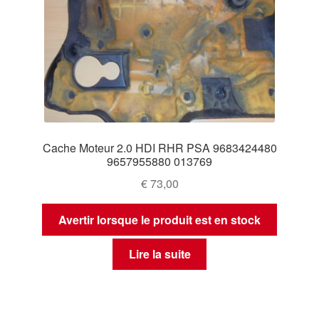
Cache Moteur 2.0 HDI RHR PSA 9683424480
9657955880 013769
€
73,00
Avertir lorsque le produit est en stock
Lire la suite