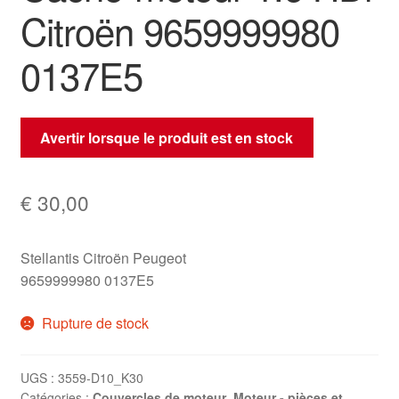
Citroën 9659999980
0137E5
Avertir lorsque le produit est en stock
€
30,00
Stellantis Citroën Peugeot
9659999980 0137E5
Rupture de stock
UGS :
3559-D10_K30
Catégories :
Couvercles de moteur
,
Moteur - pièces et