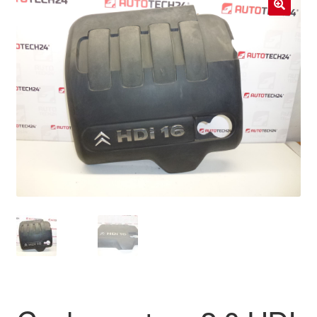
Livraison internationale
🔍
Mon compte
Paiements
Panier
Plainte
Politique de confidentialité
Procédure de Réclamation
Termes et conditions