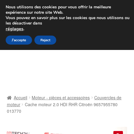
Colissimo livraison à partir de 7 EUR
Nous utilisons des cookies pour vous offrir la meilleure
expérience sur notre site Web.
Du lundi au vendredi de 9 h à 16 h
Vous pouvez en savoir plus sur les cookies que nous utilisons ou
les désactiver dans
07 55 53 95 66
réglages
.
Aller
Aller
J'accepte
Reject
Menu
à
au
la
contenu
Accueil
navigation
À propos de nous
Caisse
Accueil
Moteur - pièces et accessoires
Couvercles de
moteur
Cache moteur 2.0 HDI RHR Citroën 9657955780
Contact
013770
Livraison