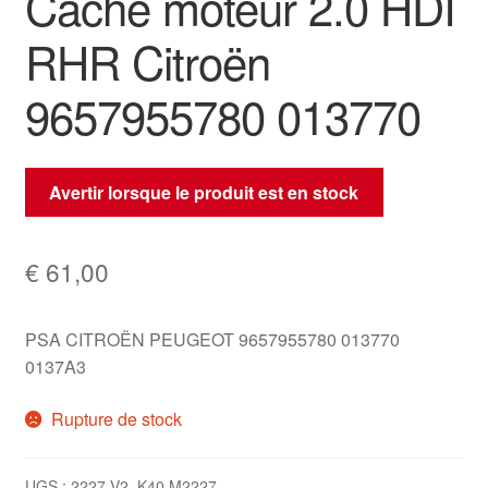
Cache moteur 2.0 HDI
RHR Citroën
9657955780 013770
Avertir lorsque le produit est en stock
€
61,00
PSA CITROËN PEUGEOT 9657955780 013770
0137A3
Rupture de stock
UGS :
2227-V2_K40 M2227