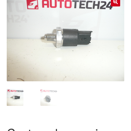
Livraison internationale
🔍
Mon compte
Paiements
Panier
Plainte
Politique de confidentialité
Procédure de Réclamation
Termes et conditions