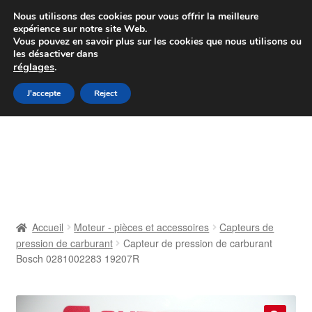
Colissimo livraison à partir de 7 EUR
Nous utilisons des cookies pour vous offrir la meilleure
expérience sur notre site Web.
Du lundi au vendredi de 9 h à 16 h
Vous pouvez en savoir plus sur les cookies que nous utilisons ou
les désactiver dans
07 55 53 95 66
réglages
.
Aller
Aller
J'accepte
Reject
Menu
à
au
la
contenu
Accueil
navigation
À propos de nous
Caisse
Accueil
Moteur - pièces et accessoires
Capteurs de
pression de carburant
Capteur de pression de carburant
Contact
Bosch 0281002283 19207R
Livraison