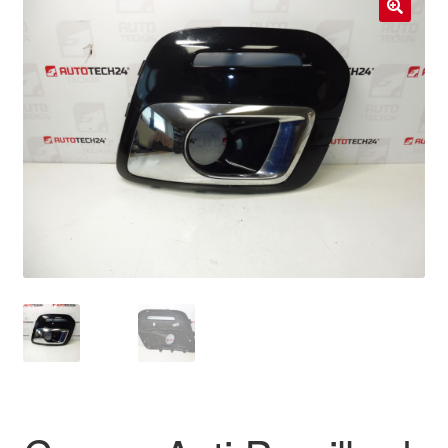
Livraison internationale
🔍
Mon compte
Paiements
Panier
Plainte
Politique de confidentialité
Procédure de Réclamation
Termes et conditions