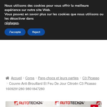
Colissimo livraison à partir de 7 EUR
Nous utilisons des cookies pour vous offrir la meilleure
expérience sur notre site Web.
Du lundi au vendredi de 9 h à 16 h
Vous pouvez en savoir plus sur les cookies que nous utilisons ou
les désactiver dans
07 55 53 95 66
réglages
.
Aller
Aller
J'accepte
Reject
Menu
à
au
la
contenu
Accueil
navigation
À propos de nous
Caisse
Accueil
Corps
Pare-chocs et leurs parties
C3 Picasso
Couvre-Anti-Brouillard Et Feu De Jour Citroën C3 Picasso
Contact
1609291280 9801847280
Livraison