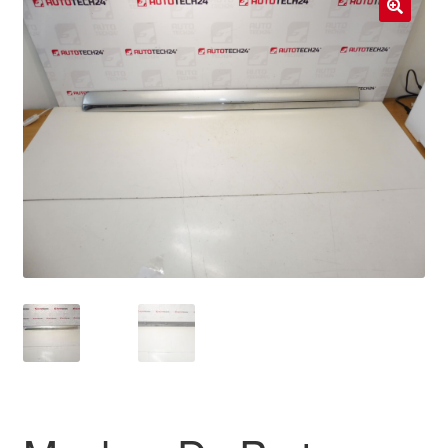
Livraison internationale
🔍
Mon compte
Paiements
Panier
Plainte
Politique de confidentialité
Procédure de Réclamation
Termes et conditions