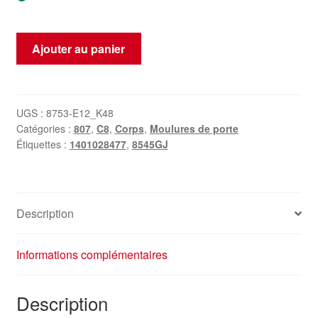
quantité
Ajouter au panier
de
Moulure
De
Porte
UGS :
8753-E12_K48
Catégories :
807
,
C8
,
Corps
,
Moulures de porte
Avant
Étiquettes :
1401028477
,
8545GJ
Droite
Pour
Citroën
C8
Description
Peugeot
807
EZRC
Informations complémentaires
1401028477
8545GJ
Description