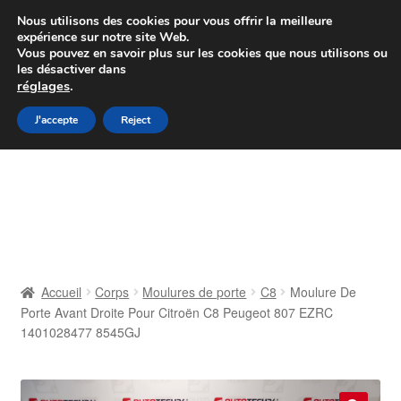
Colissimo livraison à partir de 7 EUR
Nous utilisons des cookies pour vous offrir la meilleure
expérience sur notre site Web.
Du lundi au vendredi de 9 h à 16 h
Vous pouvez en savoir plus sur les cookies que nous utilisons ou
les désactiver dans
07 55 53 95 66
réglages
.
Aller
Aller
J'accepte
Reject
Menu
à
au
la
contenu
Accueil
navigation
À propos de nous
Caisse
Accueil
Corps
Moulures de porte
C8
Moulure De
Porte Avant Droite Pour Citroën C8 Peugeot 807 EZRC
Contact
1401028477 8545GJ
Livraison