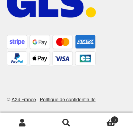
©
A24 France
-
Politique de confidentialité
0
Recherche
Recherche
pour :