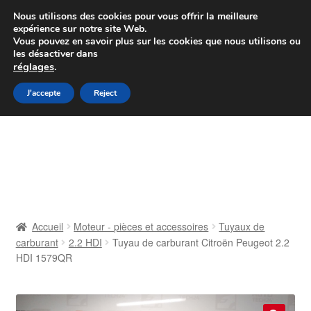
Colissimo livraison à partir de 7 EUR
Nous utilisons des cookies pour vous offrir la meilleure
expérience sur notre site Web.
Du lundi au vendredi de 9 h à 16 h
Vous pouvez en savoir plus sur les cookies que nous utilisons ou
les désactiver dans
07 55 53 95 66
réglages
.
Aller
Aller
J'accepte
Reject
Menu
à
au
la
contenu
Accueil
navigation
À propos de nous
Caisse
Accueil
Moteur - pièces et accessoires
Tuyaux de
carburant
2.2 HDI
Tuyau de carburant Citroën Peugeot 2.2
Contact
HDI 1579QR
Livraison