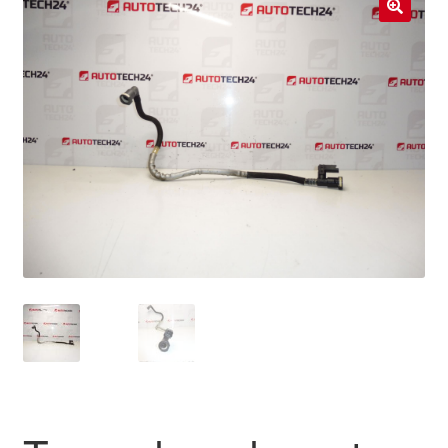
Livraison internationale
🔍
Mon compte
Paiements
Panier
Plainte
Politique de confidentialité
Procédure de Réclamation
Termes et conditions