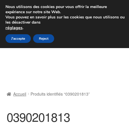
Colissimo livraison à partir de 7 EUR
Nous utilisons des cookies pour vous offrir la meilleure
expérience sur notre site Web.
Du lundi au vendredi de 9 h à 16 h
Vous pouvez en savoir plus sur les cookies que nous utilisons ou
les désactiver dans
07 55 53 95 66
réglages
.
Aller
Aller
J'accepte
Reject
Menu
à
au
la
contenu
Accueil
navigation
À propos de nous
Caisse
Accueil
Produits identifiés “0390201813”
Contact
0390201813
Livraison