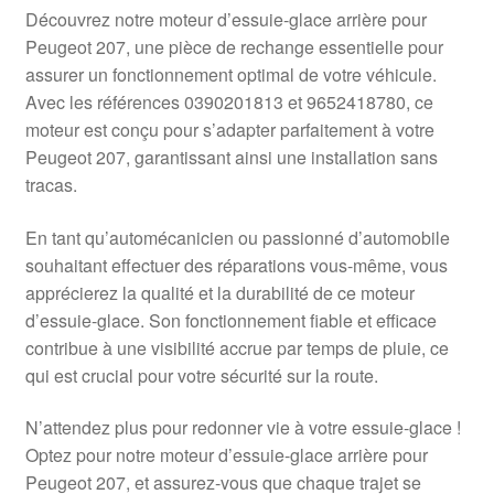
Livraison internationale
Découvrez notre moteur d’essuie-glace arrière pour
Peugeot 207, une pièce de rechange essentielle pour
Mon compte
assurer un fonctionnement optimal de votre véhicule.
Avec les références 0390201813 et 9652418780, ce
moteur est conçu pour s’adapter parfaitement à votre
Paiements
Peugeot 207, garantissant ainsi une installation sans
tracas.
Panier
En tant qu’automécanicien ou passionné d’automobile
Plainte
souhaitant effectuer des réparations vous-même, vous
apprécierez la qualité et la durabilité de ce moteur
Politique de confidentialité
d’essuie-glace. Son fonctionnement fiable et efficace
contribue à une visibilité accrue par temps de pluie, ce
Procédure de Réclamation
qui est crucial pour votre sécurité sur la route.
Termes et conditions
N’attendez plus pour redonner vie à votre essuie-glace !
Optez pour notre moteur d’essuie-glace arrière pour
Peugeot 207, et assurez-vous que chaque trajet se