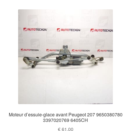
Moteur d’essuie-glace avant Peugeot 207 9650380780
3397020769 6405CH
€
61,00