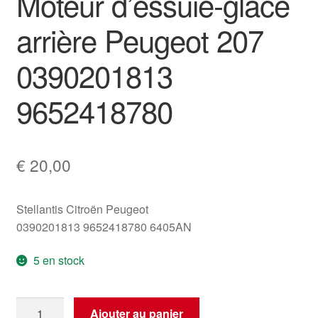
Moteur d’essuie-glace
arrière Peugeot 207
0390201813
9652418780
€
20,00
Stellantis Citroën Peugeot
0390201813 9652418780 6405AN
5 en stock
quantité
Ajouter au panier