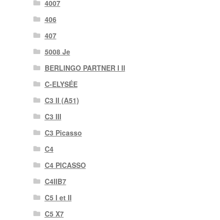
4007
406
407
5008 Je
BERLINGO PARTNER I II
C-ELYSÉE
C3 II (A51)
C3 III
C3 Picasso
C4
C4 PICASSO
C4IIB7
C5 I et II
C5 X7