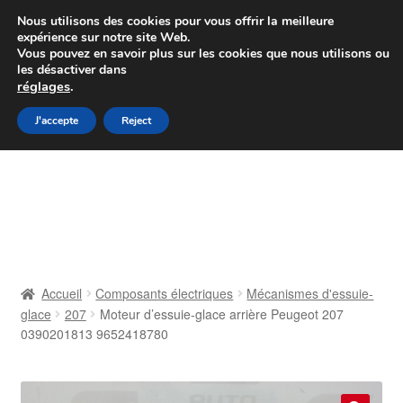
Colissimo livraison à partir de 7 EUR
Nous utilisons des cookies pour vous offrir la meilleure
expérience sur notre site Web.
Du lundi au vendredi de 9 h à 16 h
Vous pouvez en savoir plus sur les cookies que nous utilisons ou
les désactiver dans
07 55 53 95 66
réglages
.
Aller
Aller
J'accepte
Reject
Menu
à
au
la
contenu
Accueil
navigation
À propos de nous
Caisse
Accueil
Composants électriques
Mécanismes d'essuie-
glace
207
Moteur d’essuie-glace arrière Peugeot 207
Contact
0390201813 9652418780
Livraison