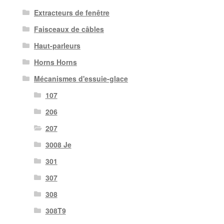
Extracteurs de fenêtre
Faisceaux de câbles
Haut-parleurs
Horns Horns
Mécanismes d'essuie-glace
107
206
207
3008 Je
301
307
308
308T9