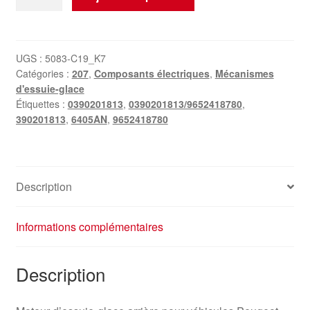
de
Moteur
d'essuie-
glace
UGS :
5083-C19_K7
Catégories :
207
,
Composants électriques
,
Mécanismes
arrière
d'essuie-glace
Peugeot
Étiquettes :
0390201813
,
0390201813/9652418780
,
207
390201813
,
6405AN
,
9652418780
0390201813
9652418780
Description
Informations complémentaires
Description