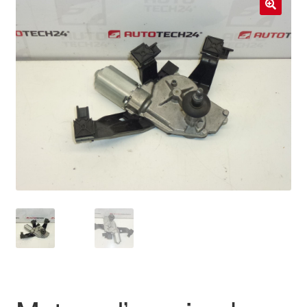
Livraison internationale
🔍
Mon compte
Paiements
Panier
Plainte
Politique de confidentialité
Procédure de Réclamation
Termes et conditions