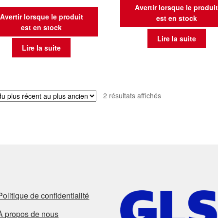
Avertir lorsque le produi
Avertir lorsque le produit
est en stock
est en stock
Lire la suite
Lire la suite
Trié
2 résultats affichés
du
plus
récent
au
plus
ancien
Politique de confidentialité
À propos de nous