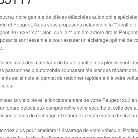
ouvrez notre gamme de pièces détachées automobile spécialem
oën et Peugeot. Nous vous proposons notamment la **douille d’a
eot 207 6351Y7** ainsi que la **lumière arrière droite Peuge
osants sont essentiels pour assurer un éclairage optimal de votr
e.
icées avec des matériaux de haute qualité, nos pièces sont idé
es passionnés d’automobile souhaitant réaliser des réparations 
ents est simple et permet de redonner rapidement à votre voitu
males.
misez la visibilité et le fonctionnement de votre Peugeot 207 en 
un phare défectueux compromettre votre sécurité et celle des aut
i nos pièces de rechange et redonnez à votre voiture le niveau 
tendez plus pour améliorer l’éclairage de votre véhicule. Profit
aujourd’hui la douille d’ampoule pour phare arrière droit et la l