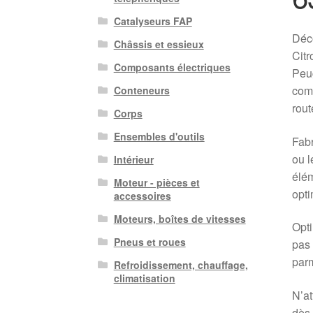
Catalyseurs FAP
Déc
Châssis et essieux
Citr
Composants électriques
Peug
comp
Conteneurs
rout
Corps
Ensembles d'outils
Fabr
ou l
Intérieur
élém
Moteur - pièces et
opti
accessoires
Moteurs, boîtes de vitesses
Opti
Pneus et roues
pas 
parm
Refroidissement, chauffage,
climatisation
N’at
dès 