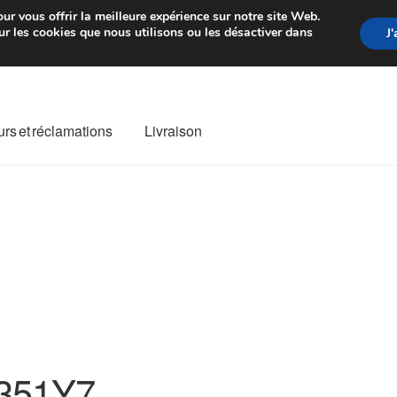
rtir de 7 EUR
Du lundi au vendre
ur vous offrir la meilleure expérience sur notre site Web.
r les cookies que nous utilisons ou les désactiver dans
J
rs et réclamations
Livraison
ivraison
Livraison internationale
Mon compte
Paiements
Panier
re de Réclamation
Termes et conditions
351Y7