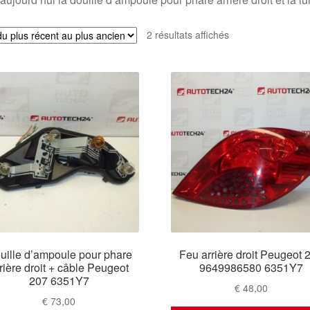
Trié
2 résultats affichés
du
plus
récent
au
plus
ancien
uille d’ampoule pour phare
Feu arrière droit Peugeot 
rière droit + câble Peugeot
9649986580 6351Y7
207 6351Y7
€
48,00
€
73,00