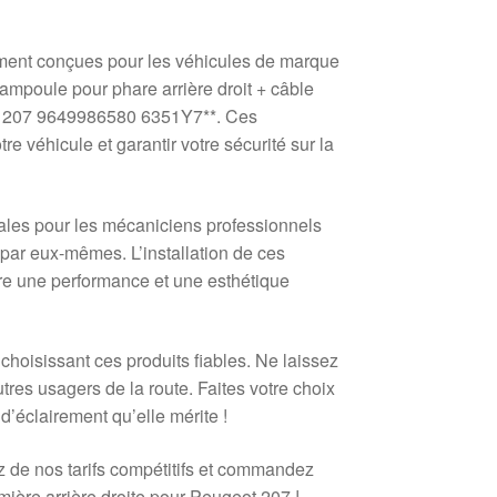
ent conçues pour les véhicules de marque
mpoule pour phare arrière droit + câble
ot 207 9649986580 6351Y7**. Ces
e véhicule et garantir votre sécurité sur la
ales pour les mécaniciens professionnels
par eux-mêmes. L’installation de ces
re une performance et une esthétique
choisissant ces produits fiables. Ne laissez
res usagers de la route. Faites votre choix
d’éclairement qu’elle mérite !
ez de nos tarifs compétitifs et commandez
umière arrière droite pour Peugeot 207 !