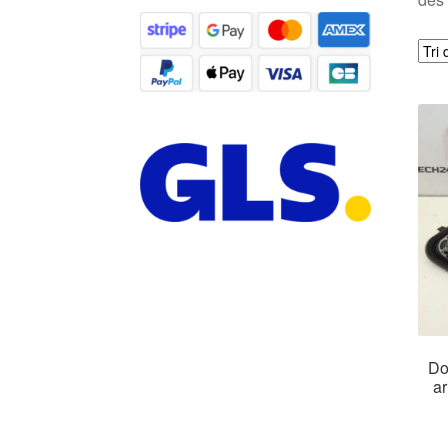
Do
ar