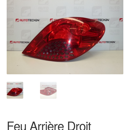
🔍
Livraison internationale
Mon compte
Paiements
Panier
Plainte
Politique de confidentialité
Procédure de Réclamation
Termes et conditions
Feu Arrière Droit