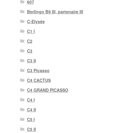
607
Berlingo B9 III, partenaire III
C-Elysée
C1 I
C2
C3
C3 II
C3 Picasso
C4 CACTUS
C4 GRAND PICASSO
C4 I
C4 II
C5 I
C5 II