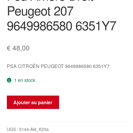
Peugeot 207
9649986580 6351Y7
€
48,00
PSA CITROËN PEUGEOT 9649986580 6351Y7
1 en stock
quantité
Ajouter au panier
de
Feu
Arrière
Droit
UGS :
5144-AI6_K23a