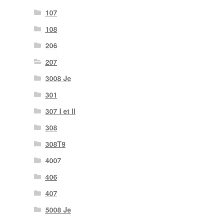
107
108
206
207
3008 Je
301
307 I et II
308
308T9
4007
406
407
5008 Je