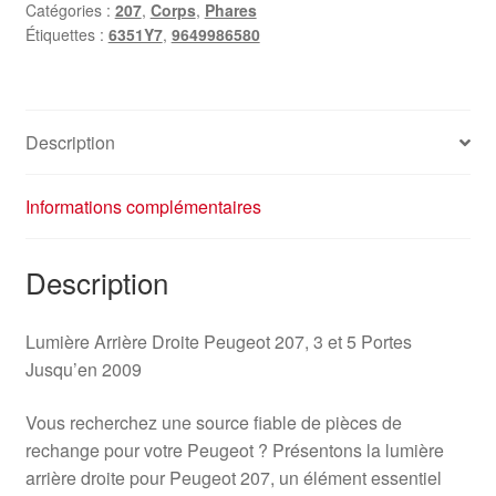
Catégories :
207
,
Corps
,
Phares
Peugeot
Étiquettes :
6351Y7
,
9649986580
207
9649986580
6351Y7
Description
Informations complémentaires
Description
Lumière Arrière Droite Peugeot 207, 3 et 5 Portes
Jusqu’en 2009
Vous recherchez une source fiable de pièces de
rechange pour votre Peugeot ? Présentons la lumière
arrière droite pour Peugeot 207, un élément essentiel