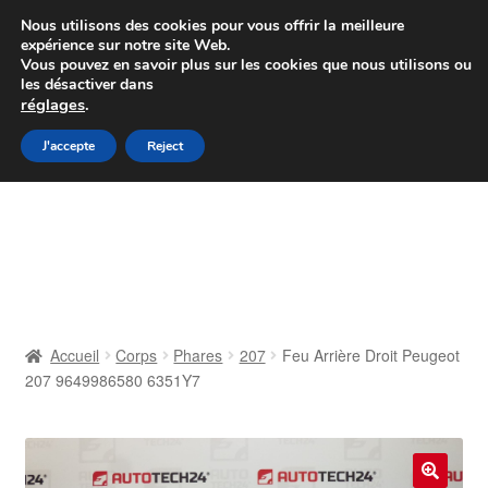
Colissimo livraison à partir de 7 EUR
Nous utilisons des cookies pour vous offrir la meilleure
expérience sur notre site Web.
Du lundi au vendredi de 9 h à 16 h
Vous pouvez en savoir plus sur les cookies que nous utilisons ou
les désactiver dans
07 55 53 95 66
réglages
.
Aller
Aller
J'accepte
Reject
Menu
à
au
la
contenu
Accueil
navigation
À propos de nous
Caisse
Accueil
Corps
Phares
207
Feu Arrière Droit Peugeot
207 9649986580 6351Y7
Contact
Livraison