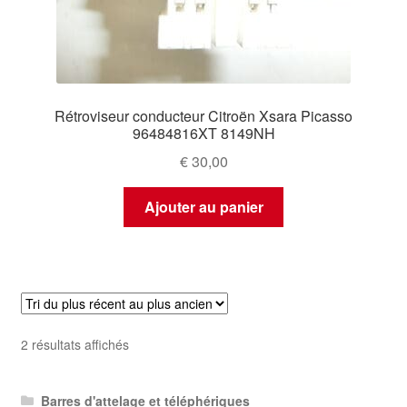
Rétroviseur conducteur Citroën Xsara Picasso
96484816XT 8149NH
€
30,00
Ajouter au panier
Trié
2 résultats affichés
du
plus
Barres d'attelage et téléphériques
récent