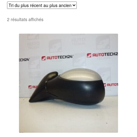
Livraison internationale
Trié
2 résultats affichés
Mon compte
du
plus
Paiements
récent
au
Panier
plus
ancien
Plainte
Politique de confidentialité
Procédure de Réclamation
Termes et conditions