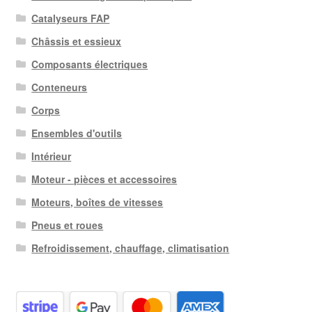
au
Catalyseurs FAP
plus
Châssis et essieux
ancien
Composants électriques
Conteneurs
Corps
Ensembles d'outils
Intérieur
Moteur - pièces et accessoires
Moteurs, boîtes de vitesses
Pneus et roues
Refroidissement, chauffage, climatisation