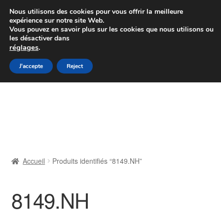
Colissimo livraison à partir de 7 EUR
Nous utilisons des cookies pour vous offrir la meilleure
expérience sur notre site Web.
Du lundi au vendredi de 9 h à 16 h
Vous pouvez en savoir plus sur les cookies que nous utilisons ou
les désactiver dans
07 55 53 95 66
réglages
.
Aller
Aller
J'accepte
Reject
Menu
à
au
la
contenu
Accueil
navigation
À propos de nous
Caisse
Accueil
Produits identifiés “8149.NH”
Contact
8149.NH
Livraison