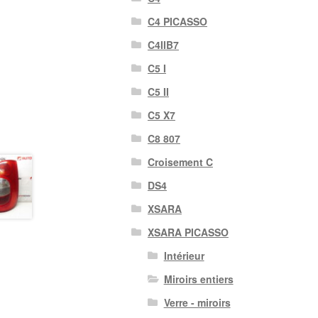
C4 PICASSO
C4IIB7
C5 I
C5 II
C5 X7
C8 807
Croisement C
DS4
XSARA
XSARA PICASSO
Intérieur
Miroirs entiers
Verre - miroirs