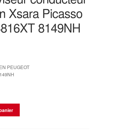
ën Xsara Picasso
4816XT 8149NH
OEN PEUGEOT
8149NH
panier