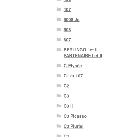
407
5008 Je
508
607
BERLINGO I et II
PARTENAIRE I et II
C-Elysée
C1 et 107
C2
C3
C3 II
C3 Picasso
C3 Pluriel
C4