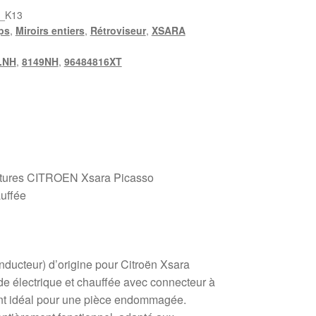
_K13
ps
,
Miroirs entiers
,
Rétroviseur
,
XSARA
.NH
,
8149NH
,
96484816XT
oitures CITROEN Xsara Picasso
uffée
nducteur) d’origine pour Citroën Xsara
e électrique et chauffée avec connecteur à
nt idéal pour une pièce endommagée.