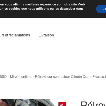
rtir de 7 EUR
Du lundi au vendre
ur vous offrir la meilleure expérience sur notre site Web.
r les cookies que nous utilisons ou les désactiver dans
J
rs et réclamations
Livraison
ivraison
Livraison internationale
Mon compte
Paiements
Panier
re de Réclamation
Termes et conditions
ASSO
Miroirs entiers
Rétroviseur conducteur Citroën Xsara Picas
Rétro