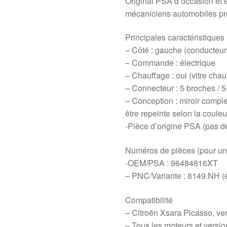
Original PSA d’occasion et 
mécaniciens automobiles pro
Principales caractéristiques
– Côté : gauche (conducteur
– Commande : électrique
– Chauffage : oui (vitre chau
– Connecteur : 5 broches / 5 
– Conception : miroir complet 
être repeinte selon la couleu
-Pièce d’origine PSA (pas d
Numéros de pièces (pour un su
-OEM/PSA : 96484816XT
– PNC/Variante : 8149.NH 
Compatibilité
– Citroën Xsara Picasso, v
– Tous les moteurs et versi