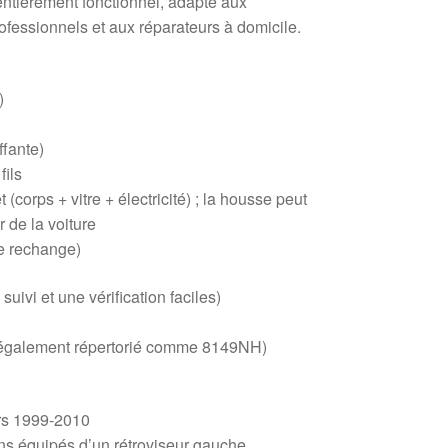
entièrement fonctionnel, adapté aux
fessionnels et aux réparateurs à domicile.
)
ffante)
fils
(corps + vitre + électricité) ; la housse peut
r de la voiture
e rechange)
ivi et une vérification faciles)
(également répertorié comme 8149NH)
ers 1999-2010
ons équipés d’un rétroviseur gauche