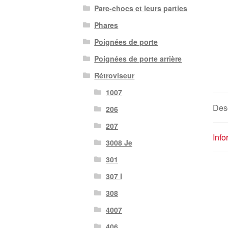
Pare-chocs et leurs parties
Phares
Poignées de porte
Poignées de porte arrière
Rétroviseur
1007
Desc
206
207
Inf
3008 Je
301
307 I
308
4007
406