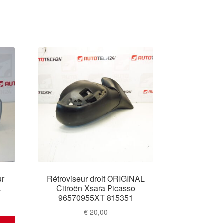
ur
Rétroviseur droit ORIGINAL
L
Citroën Xsara Picasso
96570955XT 815351
€
20,00