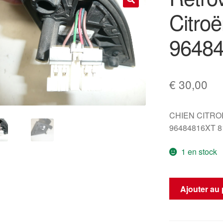
Citro
🔍
9648
€
30,00
CHIEN CITR
96484816XT 
1 en stock
quantité
Ajouter au 
de
Rétroviseur
conducteur