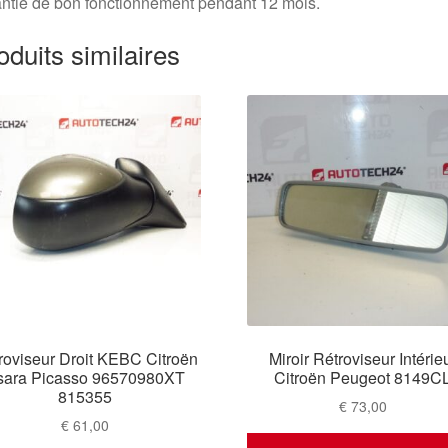
ntie de bon fonctionnement pendant 12 mois.
oduits similaires
roviseur Droit KEBC Citroën
Miroir Rétroviseur Intérie
sara Picasso 96570980XT
Citroën Peugeot 8149C
815355
€
73,00
€
61,00