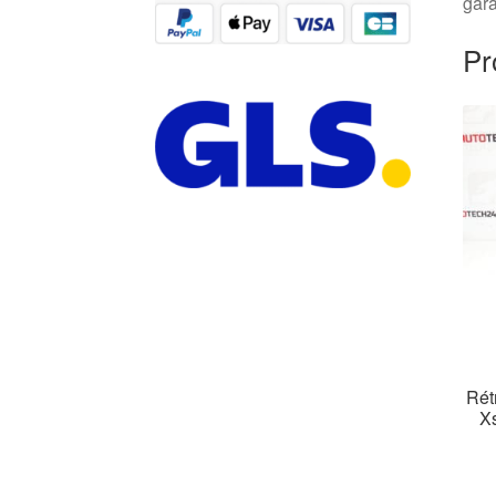
gara
Pr
Rét
X