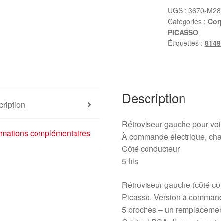
Citroën
UGS :
3670-M28
Catégories :
Cor
Xsara
PICASSO
Picasso
Étiquettes :
8149
96484816XT
8149NH
Description
ription
Rétroviseur gauche pour v
ormations complémentaires
À commande électrique, cha
Côté conducteur
5 fils
Rétroviseur gauche (côté co
Picasso. Version à command
5 broches – un remplaceme