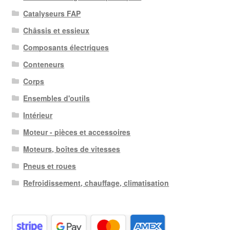
au
Catalyseurs FAP
plus
Châssis et essieux
ancien
Composants électriques
Conteneurs
Corps
Ensembles d'outils
Intérieur
Moteur - pièces et accessoires
Moteurs, boîtes de vitesses
Pneus et roues
Refroidissement, chauffage, climatisation