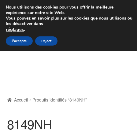
Colissimo livraison à partir de 7 EUR
Nous utilisons des cookies pour vous offrir la meilleure
expérience sur notre site Web.
Du lundi au vendredi de 9 h à 16 h
Vous pouvez en savoir plus sur les cookies que nous utilisons ou
les désactiver dans
07 55 53 95 66
réglages
.
Aller
Aller
J'accepte
Reject
Menu
à
au
la
contenu
Accueil
navigation
À propos de nous
Caisse
Accueil
Produits identifiés “8149NH”
Contact
8149NH
Livraison