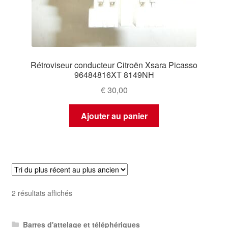
Rétroviseur conducteur Citroën Xsara Picasso
96484816XT 8149NH
€
30,00
Ajouter au panier
Trié
2 résultats affichés
du
plus
Barres d'attelage et téléphériques
récent