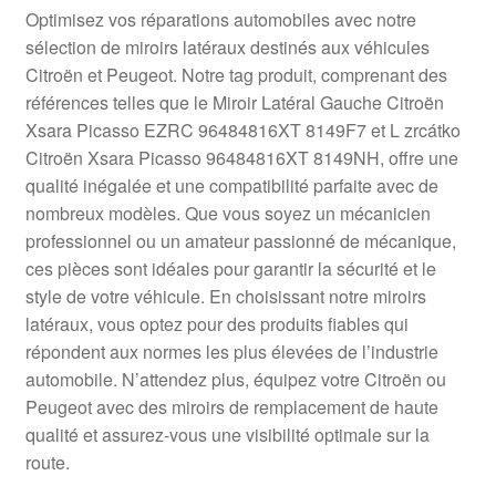
Livraison internationale
Optimisez vos réparations automobiles avec notre
sélection de miroirs latéraux destinés aux véhicules
Mon compte
Citroën et Peugeot. Notre tag produit, comprenant des
références telles que le Miroir Latéral Gauche Citroën
Xsara Picasso EZRC 96484816XT 8149F7 et L zrcátko
Paiements
Citroën Xsara Picasso 96484816XT 8149NH, offre une
qualité inégalée et une compatibilité parfaite avec de
Panier
nombreux modèles. Que vous soyez un mécanicien
professionnel ou un amateur passionné de mécanique,
Plainte
ces pièces sont idéales pour garantir la sécurité et le
style de votre véhicule. En choisissant notre miroirs
Politique de confidentialité
latéraux, vous optez pour des produits fiables qui
répondent aux normes les plus élevées de l’industrie
Procédure de Réclamation
automobile. N’attendez plus, équipez votre Citroën ou
Peugeot avec des miroirs de remplacement de haute
Termes et conditions
qualité et assurez-vous une visibilité optimale sur la
route.