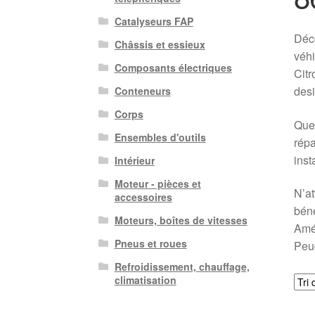
Catalyseurs FAP
Déco
Châssis et essieux
véhi
Composants électriques
Citr
desi
Conteneurs
Corps
Que 
Ensembles d'outils
répa
inst
Intérieur
Moteur - pièces et
N’at
accessoires
béné
Moteurs, boîtes de vitesses
Amél
Pneus et roues
Peu
Refroidissement, chauffage,
climatisation