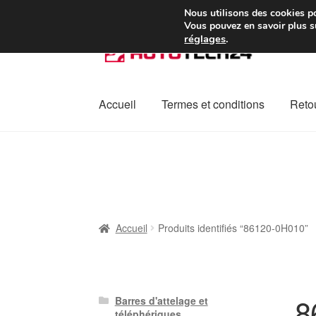
Colissimo livraison à pa
Nous utilisons des cookies po
Vous pouvez en savoir plus su
réglages
.
Aller
Aller
à
au
la
contenu
navigation
Accueil
Termes et conditions
Retou
Accueil
À propos de nous
Caisse
Contact
L
Plainte
Politique de confidentialité
Procédu
Accueil
Produits identifiés “86120-0H010”
8
Barres d'attelage et
téléphériques