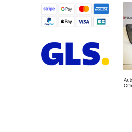
Aut
Cit