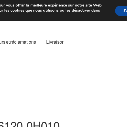
rtir de 7 EUR
Du lundi au vendre
ur vous offrir la meilleure expérience sur notre site Web.
r les cookies que nous utilisons ou les désactiver dans
J
rs et réclamations
Livraison
ivraison
Livraison internationale
Mon compte
Paiements
Panier
re de Réclamation
Termes et conditions
6120-0H010