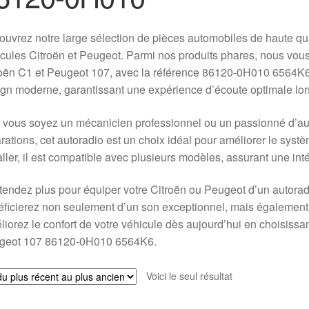
uvrez notre large sélection de pièces automobiles de haute qu
cules Citroën et Peugeot. Parmi nos produits phares, nous vou
oën C1 et Peugeot 107, avec la référence 86120-0H010 6564K6. C
gn moderne, garantissant une expérience d’écoute optimale lors
vous soyez un mécanicien professionnel ou un passionné d’aut
rations, cet autoradio est un choix idéal pour améliorer le systè
aller, il est compatible avec plusieurs modèles, assurant une inté
tendez plus pour équiper votre Citroën ou Peugeot d’un autoradi
ficierez non seulement d’un son exceptionnel, mais également 
iorez le confort de votre véhicule dès aujourd’hui en choisiss
geot 107 86120-0H010 6564K6.
Voici le seul résultat