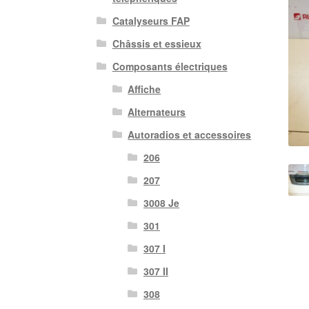
Catalyseurs FAP
Châssis et essieux
Composants électriques
Affiche
Alternateurs
Autoradios et accessoires
206
207
3008 Je
301
307 I
307 II
308