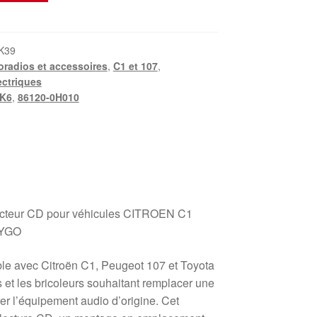
K39
oradios et accessoires
,
C1 et 107
,
ctriques
K6
,
86120-0H010
cteur CD pour véhicules CITROEN C1
AYGO
ble avec Citroën C1, Peugeot 107 et Toyota
s et les bricoleurs souhaitant remplacer une
er l’équipement audio d’origine. Cet