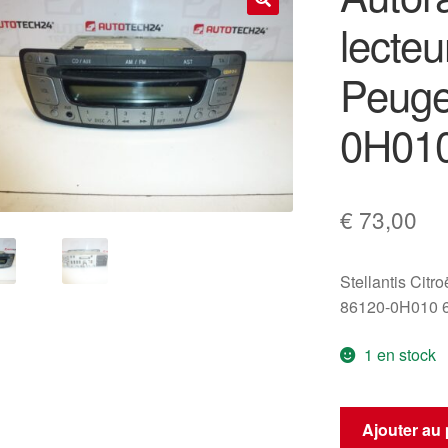
lecte
🔍
Peuge
0H01
€
73,00
Stellantis Citr
86120-0H010 
1 en stock
quantité
Ajouter au 
de