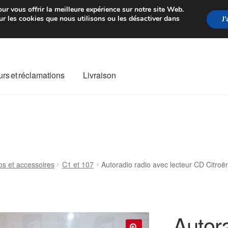
rtir de 7 EUR
Du lundi au vendre
ur vous offrir la meilleure expérience sur notre site Web.
r les cookies que nous utilisons ou les désactiver dans
J
rs et réclamations
Livraison
ivraison
Livraison internationale
Mon compte
Paiements
Panier
re de Réclamation
Termes et conditions
os et accessoires
C1 et 107
Autoradio radio avec lecteur CD Citr
Autora