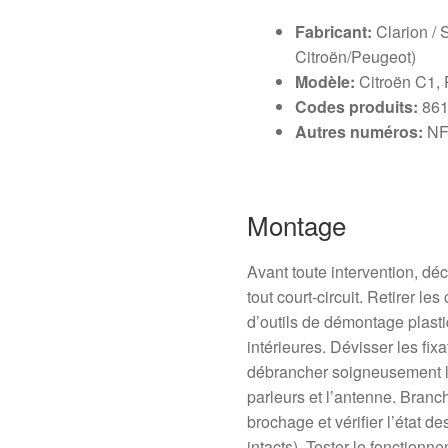
Fabricant:
Clarion / 
Citroën/Peugeot)
Modèle:
Citroën C1, 
Codes produits:
861
Autres numéros:
NFP
Montage
Avant toute intervention, dé
tout court-circuit. Retirer l
d’outils de démontage plasti
intérieures. Dévisser les fixat
débrancher soigneusement la 
parleurs et l’antenne. Branch
brochage et vérifier l’état d
intacts). Tester le fonctio