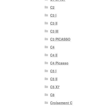
C2
C3 I
C3 II
C3 III
C3 PICASSO
C4
C4 II
C4 Picasso
C5 I
C5 II
C5 X7
C8
Croisement C