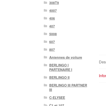
308T9
4007
406
407
5008
607
807
Antennes de voiture
Desc
BERLINGO I
PARTENAIRE I
Inf
BERLINGO II
BERLINGO III PARTNER
III
C-ELYSEE
C1 et 107