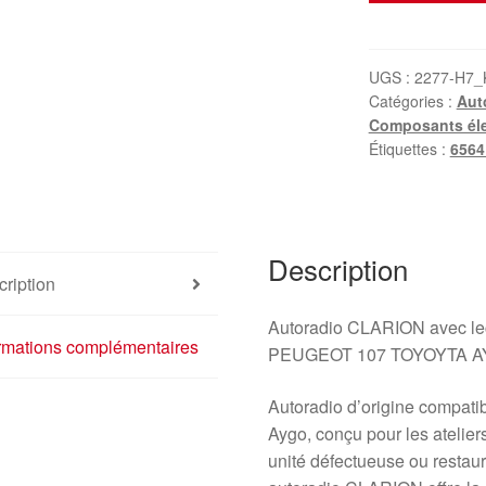
Autoradio
radio
avec
UGS :
2277-H7_
Catégories :
Aut
lecteur
Composants éle
CD
Étiquettes :
6564
Citroën
C1
Peugeot
107
Description
86120-
ription
0H010
6564K6
Autoradio CLARION avec le
ormations complémentaires
PEUGEOT 107 TOYOYTA 
Autoradio d’origine compati
Aygo, conçu pour les atelier
unité défectueuse ou restaur