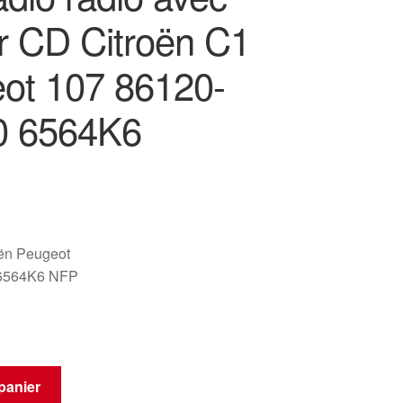
ur CD Citroën C1
ot 107 86120-
0 6564K6
oën Peugeot
6564K6 NFP
panier