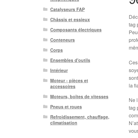
Catalyseurs FAP
Déco
Châssis et essieux
tag 
Composants électriques
Peug
prof
Conteneurs
mêm
Corps
Ensembles d'outils
Ces 
soye
Intérieur
sont
Moteur - pièces et
la f
accessoires
Moteurs, boîtes de vitesses
Ne l
Pneus et roues
tag 
comp
Refroidissement, chauffage,
N’at
climatisation
vous