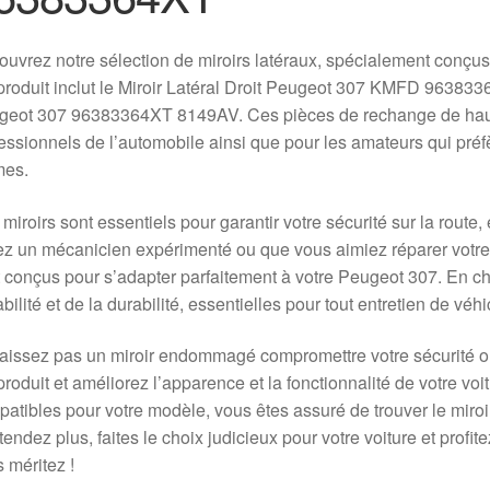
uvrez notre sélection de miroirs latéraux, spécialement conçus
produit inclut le Miroir Latéral Droit Peugeot 307 KMFD 963833
eot 307 96383364XT 8149AV. Ces pièces de rechange de haute 
essionnels de l’automobile ainsi que pour les amateurs qui préfè
es.
miroirs sont essentiels pour garantir votre sécurité sur la route,
z un mécanicien expérimenté ou que vous aimiez réparer votre 
 conçus pour s’adapter parfaitement à votre Peugeot 307. En ch
iabilité et de la durabilité, essentielles pour tout entretien de véhi
aissez pas un miroir endommagé compromettre votre sécurité ou 
produit et améliorez l’apparence et la fonctionnalité de votre vo
atibles pour votre modèle, vous êtes assuré de trouver le miroi
tendez plus, faites le choix judicieux pour votre voiture et prof
 méritez !