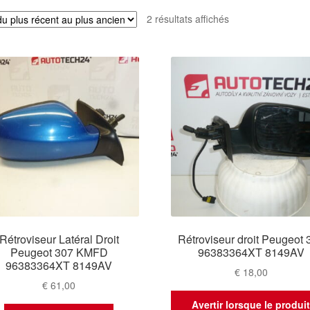
Trié
2 résultats affichés
du
plus
récent
au
plus
ancien
Rétroviseur Latéral Droit
Rétroviseur droit Peugeot 
Peugeot 307 KMFD
96383364XT 8149AV
96383364XT 8149AV
€
18,00
€
61,00
Avertir lorsque le produi