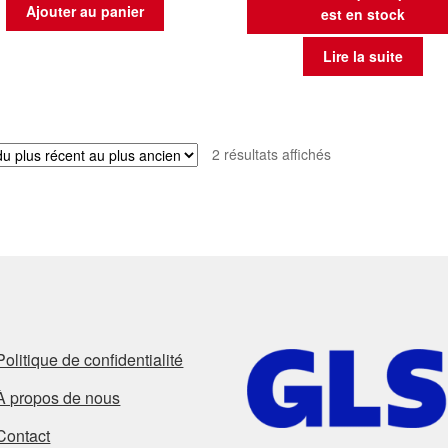
Ajouter au panier
est en stock
Lire la suite
Trié
2 résultats affichés
du
plus
récent
au
plus
ancien
Politique de confidentialité
À propos de nous
Contact