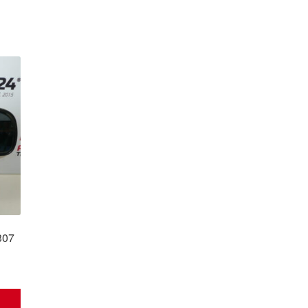
307
t