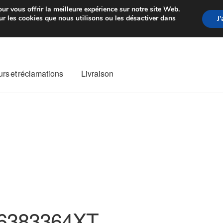
rtir de 7 EUR
Du lundi au vendre
ur vous offrir la meilleure expérience sur notre site Web.
r les cookies que nous utilisons ou les désactiver dans
J
rs et réclamations
Livraison
ivraison
Livraison internationale
Mon compte
Paiements
Panier
re de Réclamation
Termes et conditions
6383364XT