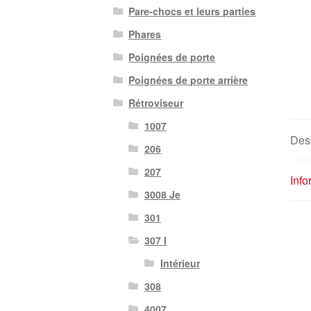
Pare-chocs et leurs parties
Phares
Poignées de porte
Poignées de porte arrière
Rétroviseur
1007
Desc
206
207
Inf
3008 Je
301
307 I
Intérieur
308
4007