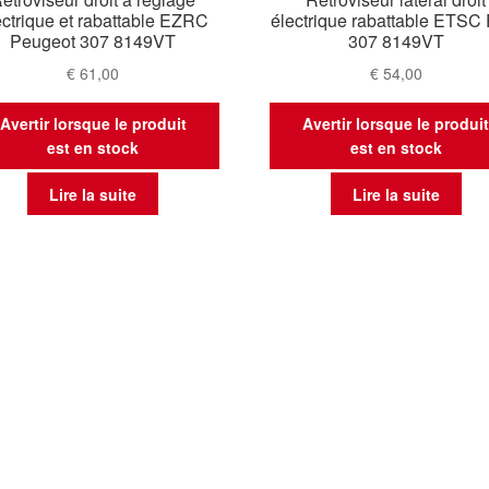
ectrique et rabattable EZRC
électrique rabattable ETSC
Peugeot 307 8149VT
307 8149VT
€
61,00
€
54,00
Avertir lorsque le produit
Avertir lorsque le produi
est en stock
est en stock
Lire la suite
Lire la suite