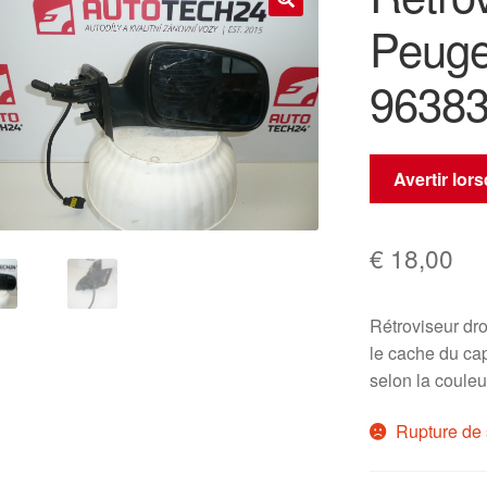
Peuge
🔍
9638
Avertir lor
€
18,00
Rétroviseur d
le cache du ca
selon la couleu
Rupture de 