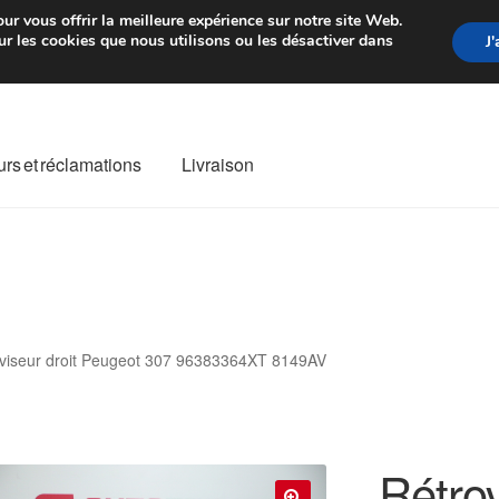
rtir de 7 EUR
Du lundi au vendre
ur vous offrir la meilleure expérience sur notre site Web.
r les cookies que nous utilisons ou les désactiver dans
J
rs et réclamations
Livraison
ivraison
Livraison internationale
Mon compte
Paiements
Panier
re de Réclamation
Termes et conditions
viseur droit Peugeot 307 96383364XT 8149AV
Rétrov