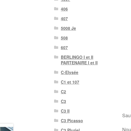
406
407
5008 Je
508
607
BERLINGO I et II
PARTENAIRE I et II
C-Elysée
C1 et 107
C2
C3
C3 II
Sauf
C3 Picasso
Nous
C3 Pluriel