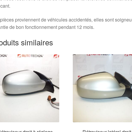
icant.
pièces proviennent de véhicules accidentés, elles sont soigne
ntie de bon fonctionnement pendant 12 mois.
oduits similaires
étroviseur droit à réglage
Rétroviseur latéral droit