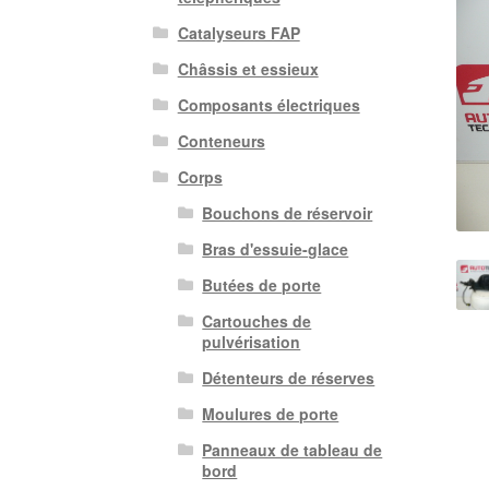
Catalyseurs FAP
Châssis et essieux
Composants électriques
Conteneurs
Corps
Bouchons de réservoir
Bras d'essuie-glace
Butées de porte
Cartouches de
pulvérisation
Détenteurs de réserves
Moulures de porte
Panneaux de tableau de
bord