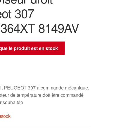
ot 307
3364XT 8149AV
sque le produit est en stock
roit PEUGEOT 307 à commande mécanique,
pteur de température doit être commandé
r souhaitée
stock