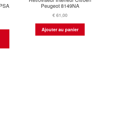
 PSA
Peugeot 8149NA
€
61,00
Ajouter au panier
t