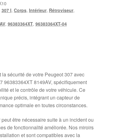
K10
,
307 I
,
Corps
,
Intérieur
,
Rétroviseur
,
AV
,
96383364XT
,
96383364XT-04
et la sécurité de votre Peugeot 307 avec
 307 96383364XT 8149AV, spécifiquement
ilité et le contrôle de votre véhicule. Ce
anique précis, intégrant un capteur de
mance optimale en toutes circonstances.
peut être nécessaire suite à un incident ou
es de fonctionnalité améliorée. Nos miroirs
nstallation et sont compatibles avec la