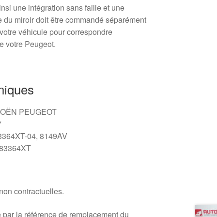
nsi une intégration sans faille et une
e du miroir doit être commandé séparément
 votre véhicule pour correspondre
de votre Peugeot.
niques
ITROËN PEUGEOT
7
83364XT-04, 8149AV
383364XT
 non contractuelles.
 par la référence de remplacement du