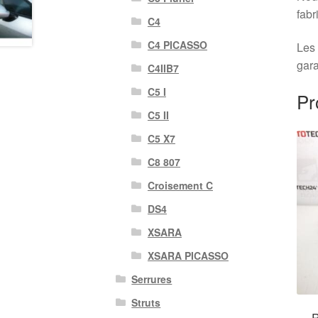
fabr
C4
C4 PICASSO
Les 
gara
C4IIB7
C5 I
Pr
C5 II
C5 X7
C8 807
Croisement C
DS4
XSARA
XSARA PICASSO
Serrures
Struts
R