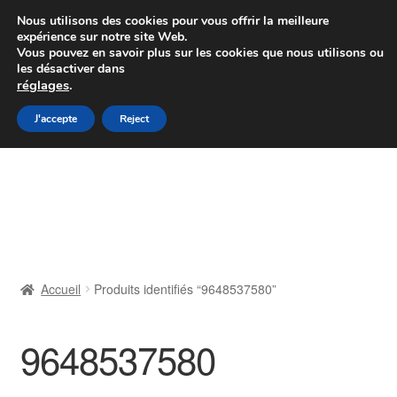
Colissimo livraison à partir de 7 EUR
Nous utilisons des cookies pour vous offrir la meilleure
expérience sur notre site Web.
Du lundi au vendredi de 9 h à 16 h
Vous pouvez en savoir plus sur les cookies que nous utilisons ou
les désactiver dans
07 55 53 95 66
réglages
.
Aller
Aller
J'accepte
Reject
Menu
à
au
la
contenu
Accueil
navigation
À propos de nous
Caisse
Accueil
Produits identifiés “9648537580”
Contact
9648537580
Livraison