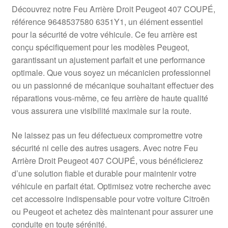
Livraison internationale
Découvrez notre Feu Arrière Droit Peugeot 407 COUPÉ,
référence 9648537580 6351Y1, un élément essentiel
Mon compte
pour la sécurité de votre véhicule. Ce feu arrière est
conçu spécifiquement pour les modèles Peugeot,
garantissant un ajustement parfait et une performance
Paiements
optimale. Que vous soyez un mécanicien professionnel
ou un passionné de mécanique souhaitant effectuer des
Panier
réparations vous-même, ce feu arrière de haute qualité
vous assurera une visibilité maximale sur la route.
Plainte
Ne laissez pas un feu défectueux compromettre votre
Politique de confidentialité
sécurité ni celle des autres usagers. Avec notre Feu
Arrière Droit Peugeot 407 COUPÉ, vous bénéficierez
Procédure de Réclamation
d’une solution fiable et durable pour maintenir votre
véhicule en parfait état. Optimisez votre recherche avec
Termes et conditions
cet accessoire indispensable pour votre voiture Citroën
ou Peugeot et achetez dès maintenant pour assurer une
conduite en toute sérénité.