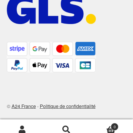
©
A24 France
-
Politique de confidentialité
0
Recherche
Recherche