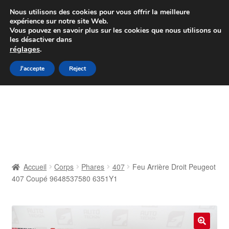
Colissimo livraison à partir de 7 EUR
Nous utilisons des cookies pour vous offrir la meilleure
expérience sur notre site Web.
Du lundi au vendredi de 9 h à 16 h
Vous pouvez en savoir plus sur les cookies que nous utilisons ou
les désactiver dans
07 55 53 95 66
réglages
.
Aller
Aller
J'accepte
Reject
Menu
à
au
la
contenu
Accueil
navigation
À propos de nous
Caisse
Accueil
Corps
Phares
407
Feu Arrière Droit Peugeot
407 Coupé 9648537580 6351Y1
Contact
Livraison