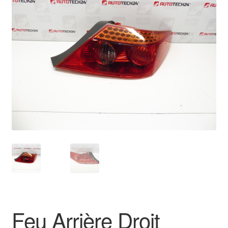
🔍
Livraison internationale
Mon compte
Paiements
Panier
Plainte
Politique de confidentialité
Procédure de Réclamation
Termes et conditions
Feu Arrière Droit