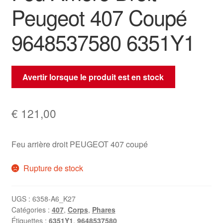
Peugeot 407 Coupé
9648537580 6351Y1
Avertir lorsque le produit est en stock
€
121,00
Feu arrière droit PEUGEOT 407 coupé
Rupture de stock
UGS :
6358-A6_K27
Catégories :
407
,
Corps
,
Phares
Étiquettes :
6351Y1
,
9648537580