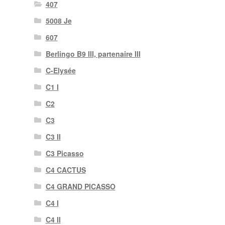
407
5008 Je
607
Berlingo B9 III, partenaire III
C-Elysée
C1 I
C2
C3
C3 II
C3 Picasso
C4 CACTUS
C4 GRAND PICASSO
C4 I
C4 II