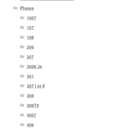
Phares
1007
107
108
206
207
3008 Je
301
307 I et II
308
308T9
4007
406