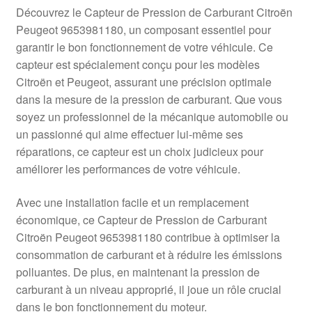
Livraison internationale
Découvrez le Capteur de Pression de Carburant Citroën
Peugeot 9653981180, un composant essentiel pour
Mon compte
garantir le bon fonctionnement de votre véhicule. Ce
capteur est spécialement conçu pour les modèles
Citroën et Peugeot, assurant une précision optimale
Paiements
dans la mesure de la pression de carburant. Que vous
soyez un professionnel de la mécanique automobile ou
Panier
un passionné qui aime effectuer lui-même ses
réparations, ce capteur est un choix judicieux pour
Plainte
améliorer les performances de votre véhicule.
Politique de confidentialité
Avec une installation facile et un remplacement
économique, ce Capteur de Pression de Carburant
Procédure de Réclamation
Citroën Peugeot 9653981180 contribue à optimiser la
consommation de carburant et à réduire les émissions
Termes et conditions
polluantes. De plus, en maintenant la pression de
carburant à un niveau approprié, il joue un rôle crucial
dans le bon fonctionnement du moteur.