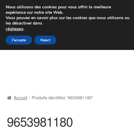
Colissimo livraison à partir de 7 EUR
Nous utilisons des cookies pour vous offrir la meilleure
expérience sur notre site Web.
Du lundi au vendredi de 9 h à 16 h
Vous pouvez en savoir plus sur les cookies que nous utilisons ou
les désactiver dans
07 55 53 95 66
réglages
.
Aller
Aller
J'accepte
Reject
Menu
à
au
la
contenu
Accueil
navigation
À propos de nous
Caisse
Accueil
Produits identifiés “9653981180”
Contact
9653981180
Livraison