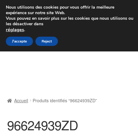
Colissimo livraison à partir de 7 EUR
Nous utilisons des cookies pour vous offrir la meilleure
expérience sur notre site Web.
Du lundi au vendredi de 9 h à 16 h
Vous pouvez en savoir plus sur les cookies que nous utilisons ou
les désactiver dans
07 55 53 95 66
réglages
.
Aller
Aller
J'accepte
Reject
Menu
à
au
la
contenu
Accueil
navigation
À propos de nous
Caisse
Accueil
Produits identifiés “96624939ZD”
Contact
96624939ZD
Livraison