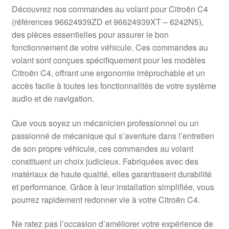
Livraison internationale
Découvrez nos commandes au volant pour Citroën C4
(références 96624939ZD et 96624939XT – 6242N5),
Mon compte
des pièces essentielles pour assurer le bon
fonctionnement de votre véhicule. Ces commandes au
volant sont conçues spécifiquement pour les modèles
Paiements
Citroën C4, offrant une ergonomie irréprochable et un
accès facile à toutes les fonctionnalités de votre système
Panier
audio et de navigation.
Plainte
Que vous soyez un mécanicien professionnel ou un
passionné de mécanique qui s’aventure dans l’entretien
Politique de confidentialité
de son propre véhicule, ces commandes au volant
constituent un choix judicieux. Fabriquées avec des
Procédure de Réclamation
matériaux de haute qualité, elles garantissent durabilité
et performance. Grâce à leur installation simplifiée, vous
Termes et conditions
pourrez rapidement redonner vie à votre Citroën C4.
Ne ratez pas l’occasion d’améliorer votre expérience de