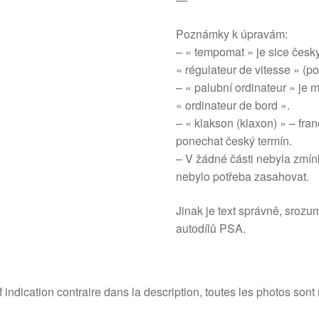
Poznámky k úpravám:
– « tempomat » je sice česky
« régulateur de vitesse » (p
– « palubní ordinateur » je m
« ordinateur de bord ».
– « klakson (klaxon) » – fra
ponechat český termín.
– V žádné části nebyla zmínk
nebylo potřeba zasahovat.
Jinak je text správně, srozu
autodílů PSA.
 indication contraire dans la description, toutes les photos sont