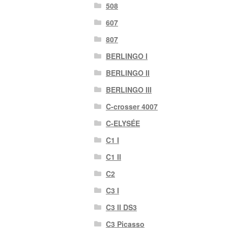
508
607
807
BERLINGO I
BERLINGO II
BERLINGO III
C-crosser 4007
C-ELYSÉE
C1 I
C1 II
C2
C3 I
C3 II DS3
C3 Picasso