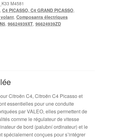
_K33 M4581
,
C4 PICASSO, C4 GRAND PICASSO
,
volant
,
Composants électriques
N5
,
96624939XT
,
96624939ZD
llée
ur Citroën C4, Citroën C4 Picasso et
nt essentielles pour une conduite
abriquées par VALEO, elles permettent de
alités comme le régulateur de vitesse
dinateur de bord (palubní ordinateur) et le
 spécialement conçues pour s’intégrer