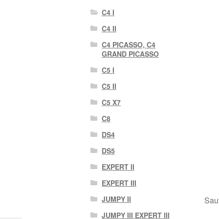
C4 I
C4 II
C4 PICASSO, C4
GRAND PICASSO
C5 I
C5 II
C5 X7
C8
DS4
DS5
EXPERT II
EXPERT III
JUMPY II
Sauf
JUMPY III EXPERT III