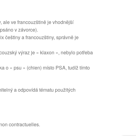
, ale ve francouzštině je vhodnější
opsáno v závorce).
ix češtiny a francouzštiny, správně je
ncouzský výraz je « klaxon », nebylo potřeba
a o « psu » (chien) místo PSA, tudíž tímto
mitelný a odpovídá tématu použitých
 non contractuelles.