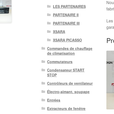
Nous
LES PARTENAIRES
fabr
PARTENAIRE II
Les 
PARTENAIRE III
gara
XSARA
Pr
XSARA PICASSO
Commandes de chauffage
de climatisation
Commutateurs
Condensateur START
STOP
Contrôleurs de ventilateur
Électro-aimant. soupape
Entrées
Extracteurs de fenêtre