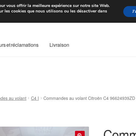
rtir de 7 EUR
Du lundi au vendre
ur vous offrir la meilleure expérience sur notre site Web.
r les cookies que nous utilisons ou les désactiver dans
J
rs et réclamations
Livraison
ivraison
Livraison internationale
Mon compte
Paiements
Panier
re de Réclamation
Termes et conditions
es au volant
C4 I
Commandes au volant Citroën C4 96624939ZD
Comma