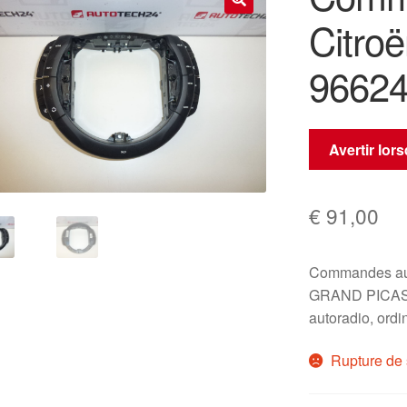
Citro
🔍
9662
Avertir lor
€
91,00
Commandes au
GRAND PICASSO
autoradio, ordi
Rupture de 