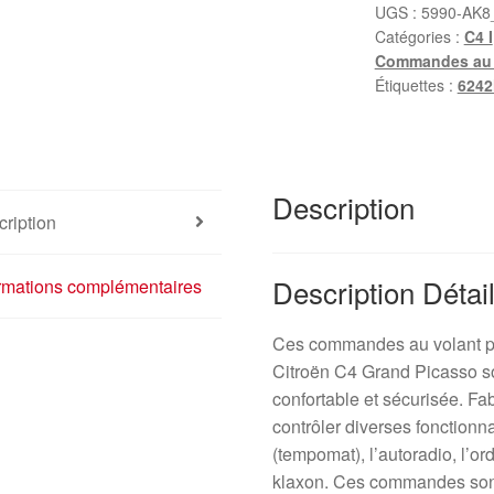
UGS :
5990-AK8
Catégories :
C4 I
Commandes au 
Étiquettes :
6242
Description
ription
Description Détai
ormations complémentaires
Ces commandes au volant po
Citroën C4 Grand Picasso so
confortable et sécurisée. F
contrôler diverses fonctionn
(tempomat), l’autoradio, l’or
klaxon. Ces commandes sont