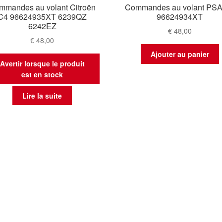
mmandes au volant Citroën
Commandes au volant PS
C4 96624935XT 6239QZ
96624934XT
6242EZ
€
48,00
€
48,00
Ajouter au panier
Avertir lorsque le produit
est en stock
Lire la suite