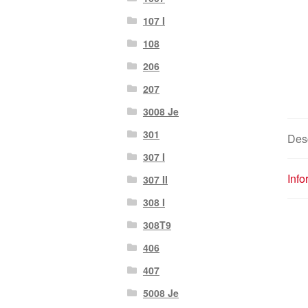
107 I
108
206
207
3008 Je
301
Desc
307 I
Inf
307 II
308 I
308T9
406
407
5008 Je