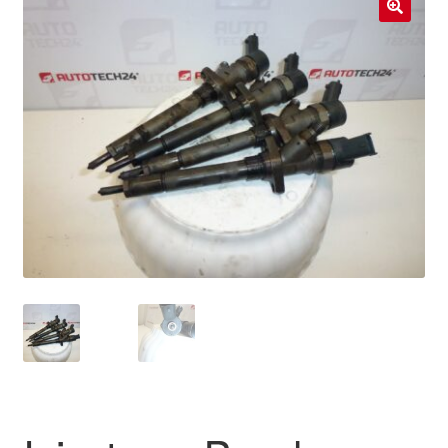
Livraison internationale
🔍
Mon compte
Paiements
Panier
Plainte
Politique de confidentialité
Procédure de Réclamation
Termes et conditions