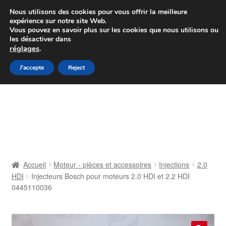
Colissimo livraison à partir de 7 EUR
Nous utilisons des cookies pour vous offrir la meilleure
expérience sur notre site Web.
Du lundi au vendredi de 9 h à 16 h
Vous pouvez en savoir plus sur les cookies que nous utilisons ou
les désactiver dans
07 55 53 95 66
réglages
.
Aller
Aller
J'accepte
Reject
Menu
à
au
la
contenu
Accueil
navigation
À propos de nous
Caisse
Accueil
Moteur - pièces et accessoires
Injections
2.0
HDI
Injecteurs Bosch pour moteurs 2.0 HDI et 2.2 HDI
Contact
0445110036
Livraison