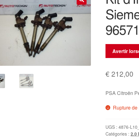
Sieme
🔍
9657
Avertir lor
€
212,00
PSA Citroën P
Rupture de 
UGS :
4876-L10
Catégories :
2.0