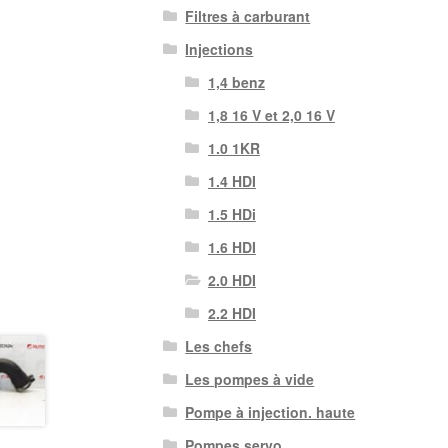
Filtres à carburant
Injections
1,4 benz
1,8 16 V et 2,0 16 V
1.0 1KR
1.4 HDI
1.5 HDi
1.6 HDI
2.0 HDI
2.2 HDI
Les chefs
Les pompes à vide
Pompe à injection. haute
Pompes servo