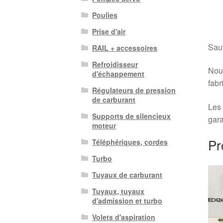
Poulies
Prise d'air
Sauf
RAIL + accessoires
Refroidisseur
Nous
d'échappement
fabr
Régulateurs de pression
de carburant
Les 
Supports de silencieux
gara
moteur
Pr
Téléphériques, cordes
Turbo
Tuyaux de carburant
Tuyaux, tuyaux
d'admission et turbo
Volets d'aspiration