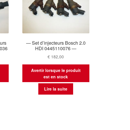
eurs
— Set d’injecteurs Bosch 2.0
0036
HDI 0445110076 —
€
182,00
t
Avertir lorsque le produit
est en stock
Lire la suite