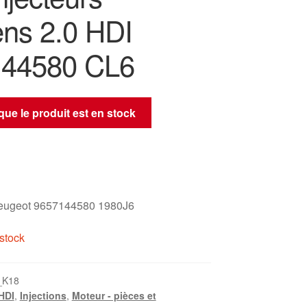
ns 2.0 HDI
144580 CL6
sque le produit est en stock
eugeot 9657144580 1980J6
stock
_K18
 HDI
,
Injections
,
Moteur - pièces et