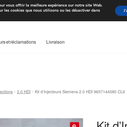
rtir de 7 EUR
Du lundi au vendre
ur vous offrir la meilleure expérience sur notre site Web.
r les cookies que nous utilisons ou les désactiver dans
J
rs et réclamations
Livraison
ivraison
Livraison internationale
Mon compte
Paiements
Panier
re de Réclamation
Termes et conditions
jections
2.0 HDI
Kit d’Injecteurs Siemens 2.0 HDI 9657144580 CL6
Kit d’