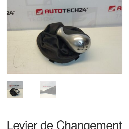
🔍
Livraison internationale
Mon compte
Paiements
Panier
Plainte
Politique de confidentialité
Procédure de Réclamation
Termes et conditions
Levier de Changement