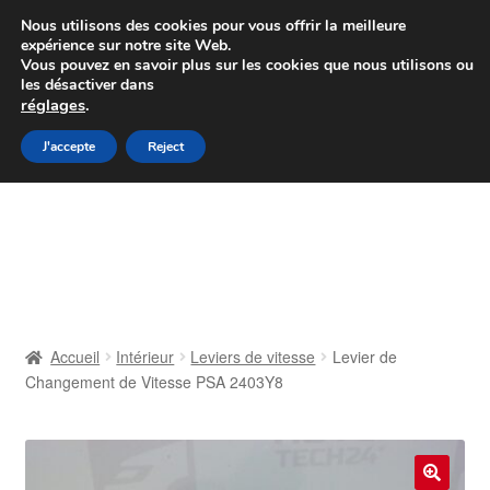
Colissimo livraison à partir de 7 EUR
Nous utilisons des cookies pour vous offrir la meilleure
expérience sur notre site Web.
Du lundi au vendredi de 9 h à 16 h
Vous pouvez en savoir plus sur les cookies que nous utilisons ou
les désactiver dans
07 55 53 95 66
réglages
.
Aller
Aller
J'accepte
Reject
Menu
à
au
la
contenu
Accueil
navigation
À propos de nous
Caisse
Accueil
Intérieur
Leviers de vitesse
Levier de
Changement de Vitesse PSA 2403Y8
Contact
Livraison