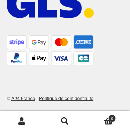
©
A24 France
-
Politique de confidentialité
0
Recherche
Recherche
pour :