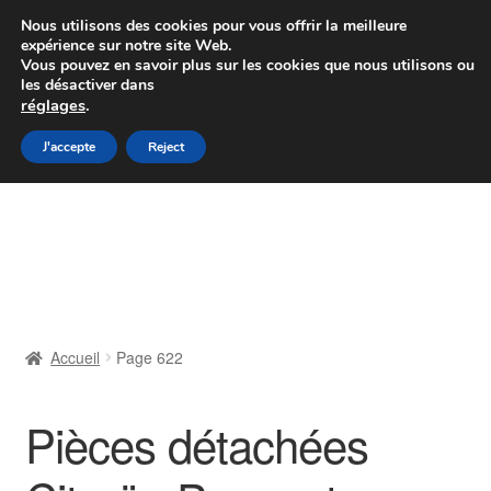
Colissimo livraison à partir de 7 EUR
Nous utilisons des cookies pour vous offrir la meilleure
expérience sur notre site Web.
Du lundi au vendredi de 9 h à 16 h
Vous pouvez en savoir plus sur les cookies que nous utilisons ou
les désactiver dans
07 55 53 95 66
réglages
.
Aller
Aller
J'accepte
Reject
Menu
à
au
la
contenu
Accueil
navigation
À propos de nous
Caisse
Accueil
Page 622
Contact
Pièces détachées
Livraison