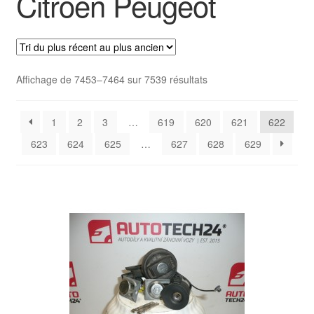
Citroën Peugeot
Livraison internationale
Mon compte
Trié
Affichage de 7453–7464 sur 7539 résultats
Paiements
du
plus
Panier
1
2
3
…
619
620
621
622
récent
au
623
624
625
…
627
628
629
plus
Plainte
ancien
Politique de confidentialité
Procédure de Réclamation
Termes et conditions