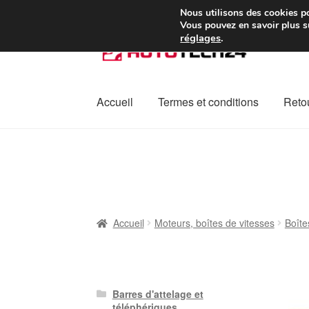
Colissimo livraison à pa
Nous utilisons des cookies po
Vous pouvez en savoir plus su
réglages
.
Aller
Aller
à
au
la
contenu
navigation
Accueil
Termes et conditions
Retou
Accueil
À propos de nous
Caisse
Contact
L
Plainte
Politique de confidentialité
Procédu
Accueil
Moteurs, boîtes de vitesses
Boîte
Barres d'attelage et
téléphériques