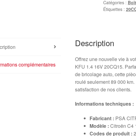
Catégories :
Boî
Étiquettes :
20C
Description
ription
Offrez une nouvelle vie à vo
ormations complémentaires
KFU 1.4 16V 20CQ15. Parfai
de bricolage auto, cette piè
roulé seulement 89 000 km. N
satisfaction de nos clients.
Informations techniques :
Fabricant :
PSA CI
Modèle :
Citroën C4 
Codes de produit :
2