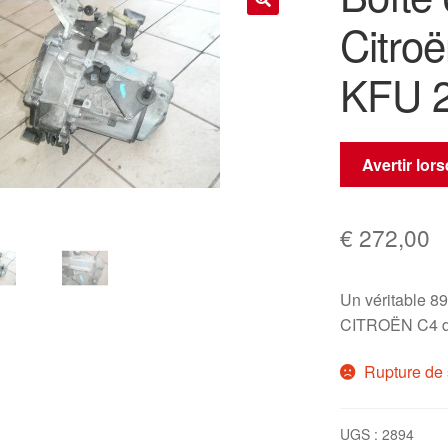
Citro
🔍
KFU 
Avertir lor
€
272,00
Un véritable 89
CITROËN C4 d
Rupture de 
UGS :
2894