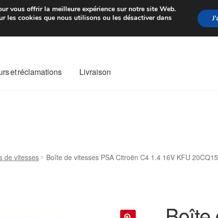
rtir de 7 EUR
Du lundi au vendre
ur vous offrir la meilleure expérience sur notre site Web.
r les cookies que nous utilisons ou les désactiver dans
J
rs et réclamations
Livraison
ivraison
Livraison internationale
Mon compte
Paiements
Panier
re de Réclamation
Termes et conditions
s de vitesses
Boîte de vitesses PSA Citroën C4 1.4 16V KFU 20CQ15
Boîte