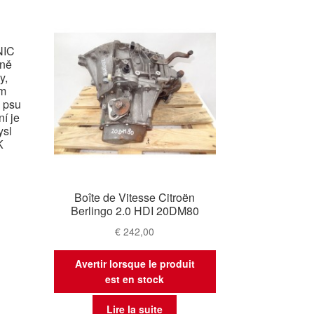
NIC
vně
y,
ém
o psu
í je
ysl
K
Boîte de Vitesse Citroën
Berlingo 2.0 HDI 20DM80
€
242,00
Avertir lorsque le produit
est en stock
Lire la suite