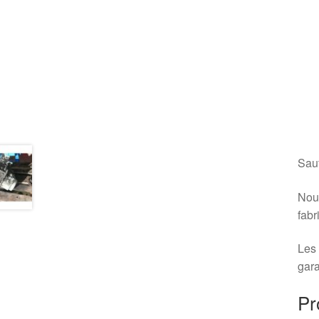
Sauf
Nous
fabr
Les 
gara
Pr