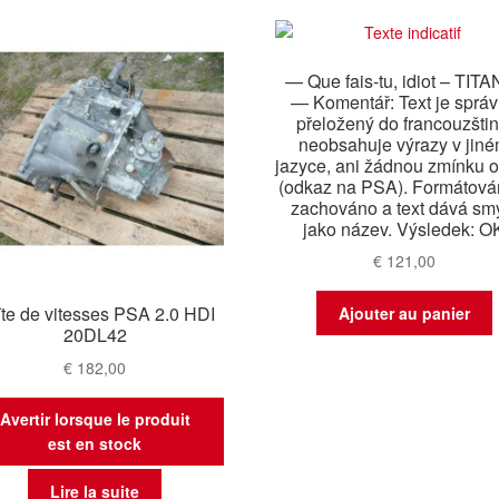
— Que fais-tu, idiot – TITA
— Komentář: Text je sprá
přeložený do francouzštin
neobsahuje výrazy v jin
jazyce, ani žádnou zmínku 
(odkaz na PSA). Formátován
zachováno a text dává sm
jako název. Výsledek: O
€
121,00
te de vitesses PSA 2.0 HDI
Ajouter au panier
20DL42
€
182,00
Avertir lorsque le produit
est en stock
Lire la suite