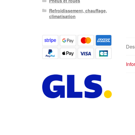
Pneus et roues
Refroidissement, chauffage,
climatisation
Desc
Inf